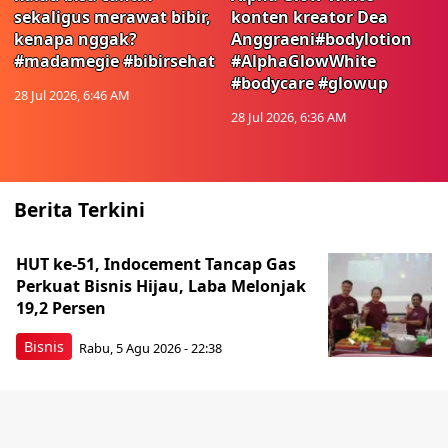
sekaligus merawat bibir,
konten kreator Dea
kenapa nggak?
Anggraeni#bodylotion
#madamegie #bibirsehat
#AlphaGlowWhite
#bodycare #glowup
28 Jul 2026, 6:46 AM
28 Jul 2026, 6:36 AM
Berita Terkini
HUT ke-51, Indocement Tancap Gas
Perkuat Bisnis Hijau, Laba Melonjak
19,2 Persen
Bisnis
Rabu, 5 Agu 2026 - 22:38