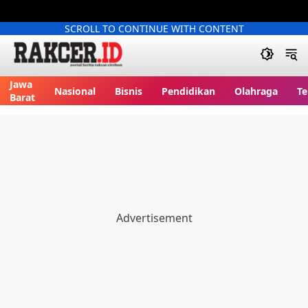
SCROLL TO CONTINUE WITH CONTENT
Jawa
Nasional
Bisnis
Pendidikan
Olahraga
Te
Barat