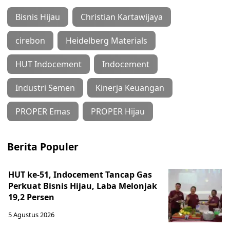
Bisnis Hijau
Christian Kartawijaya
cirebon
Heidelberg Materials
HUT Indocement
Indocement
Industri Semen
Kinerja Keuangan
PROPER Emas
PROPER Hijau
Berita Populer
HUT ke-51, Indocement Tancap Gas
Perkuat Bisnis Hijau, Laba Melonjak
19,2 Persen
5 Agustus 2026