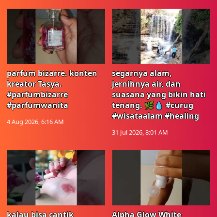
parfum bizarre. konten
segarnya alam,
kreator Tasya.
jernihnya air, dan
#parfumbizarre
suasana yang bikin hati
#parfumwanita
tenang. 🌿💧 #curug
#wisataalam #healing
4 Aug 2026, 6:16 AM
31 Jul 2026, 8:01 AM
kalau bisa cantik
Alpha Glow White