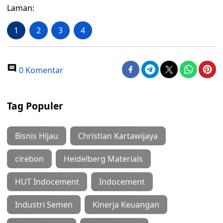
Laman:
1
2
3
4
0 Komentar
Tag Populer
Bisnis Hijau
Christian Kartawijaya
cirebon
Heidelberg Materials
HUT Indocement
Indocement
Industri Semen
Kinerja Keuangan