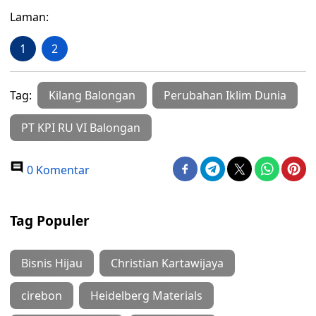
Laman:
1
2
Tag:
Kilang Balongan
Perubahan Iklim Dunia
PT KPI RU VI Balongan
0 Komentar
Tag Populer
Bisnis Hijau
Christian Kartawijaya
cirebon
Heidelberg Materials