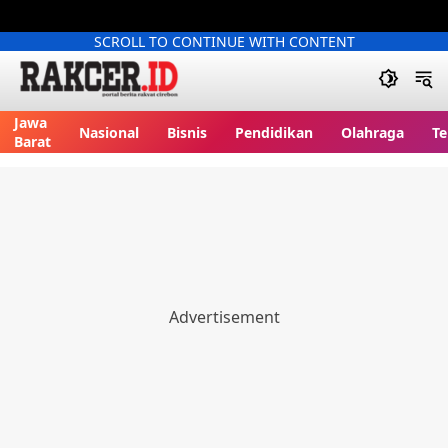
SCROLL TO CONTINUE WITH CONTENT
Jawa
Nasional
Bisnis
Pendidikan
Olahraga
Te
Barat