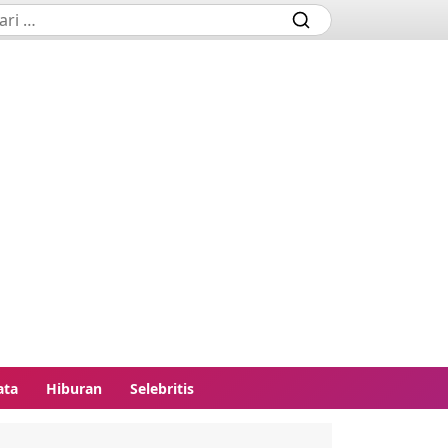
ata
Hiburan
Selebritis