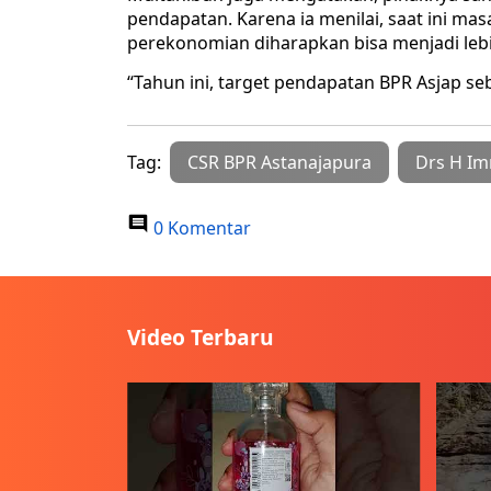
pendapatan. Karena ia menilai, saat ini mas
perekonomian diharapkan bisa menjadi lebi
“Tahun ini, target pendapatan BPR Asjap seb
Tag:
CSR BPR Astanajapura
Drs H I
0 Komentar
Video Terbaru