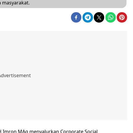
a masyarakat.
 H Imron MAg menyalurkan Corporate Social