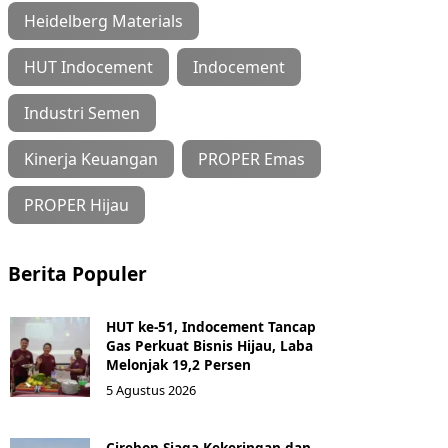
Heidelberg Materials
HUT Indocement
Indocement
Industri Semen
Kinerja Keuangan
PROPER Emas
PROPER Hijau
Berita Populer
HUT ke-51, Indocement Tancap
Gas Perkuat Bisnis Hijau, Laba
Melonjak 19,2 Persen
5 Agustus 2026
Cirebon Siaga Kekeringan dan