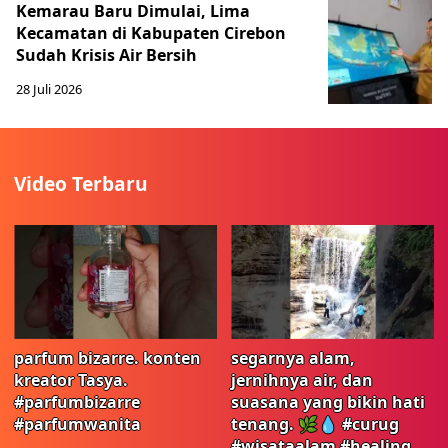
Kemarau Baru Dimulai, Lima
Kecamatan di Kabupaten Cirebon
Sudah Krisis Air Bersih
28 Juli 2026
Video Terbaru
parfum bizarre. konten
segarnya alam,
kreator Tasya.
jernihnya air, dan
#parfumbizarre
suasana yang bikin hati
#parfumwanita
tenang. 🌿💧 #curug
#wisataalam #healing