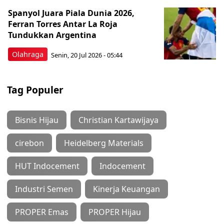
Spanyol Juara Piala Dunia 2026,
Ferran Torres Antar La Roja
Tundukkan Argentina
Olahraga
Senin, 20 Jul 2026 - 05:44
Tag Populer
Bisnis Hijau
Christian Kartawijaya
cirebon
Heidelberg Materials
HUT Indocement
Indocement
Industri Semen
Kinerja Keuangan
PROPER Emas
PROPER Hijau