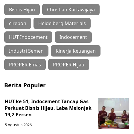
Bisnis Hijau
Christian Kartawijaya
cirebon
Heidelberg Materials
HUT Indocement
Indocement
Industri Semen
Kinerja Keuangan
PROPER Emas
PROPER Hijau
Berita Populer
HUT ke-51, Indocement Tancap Gas
Perkuat Bisnis Hijau, Laba Melonjak
19,2 Persen
5 Agustus 2026