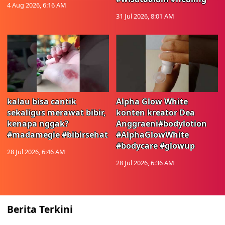
4 Aug 2026, 6:16 AM
31 Jul 2026, 8:01 AM
kalau bisa cantik
Alpha Glow White
sekaligus merawat bibir,
konten kreator Dea
kenapa nggak?
Anggraeni#bodylotion
#madamegie #bibirsehat
#AlphaGlowWhite
#bodycare #glowup
28 Jul 2026, 6:46 AM
28 Jul 2026, 6:36 AM
Berita Terkini