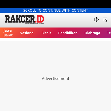
SCROLL TO CONTINUE WITH CONTENT
Jawa
Nasional
Bisnis
Pendidikan
Olahraga
Te
Barat