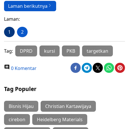
Laman berikutnya
Laman:
1
2
Tag:
DPRD
kursi
PKB
targetkan
0 Komentar
Tag Populer
Bisnis Hijau
Christian Kartawijaya
cirebon
Heidelberg Materials