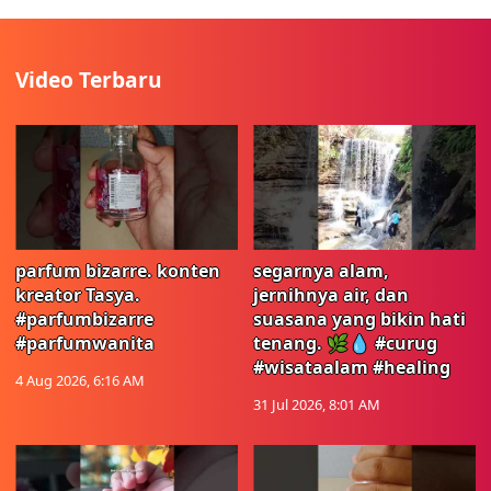
Video Terbaru
parfum bizarre. konten
segarnya alam,
kreator Tasya.
jernihnya air, dan
#parfumbizarre
suasana yang bikin hati
#parfumwanita
tenang. 🌿💧 #curug
#wisataalam #healing
4 Aug 2026, 6:16 AM
31 Jul 2026, 8:01 AM