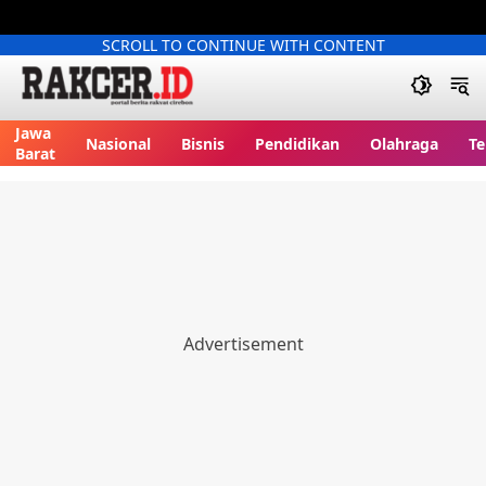
SCROLL TO CONTINUE WITH CONTENT
Jawa
Nasional
Bisnis
Pendidikan
Olahraga
Te
Barat