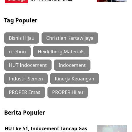
Tag Populer
Bisnis Hijau
Christian Kartawijaya
cirebon
Heidelberg Materials
HUT Indocement
Indocement
Industri Semen
Kinerja Keuangan
PROPER Emas
PROPER Hijau
Berita Populer
HUT ke-51, Indocement Tancap Gas