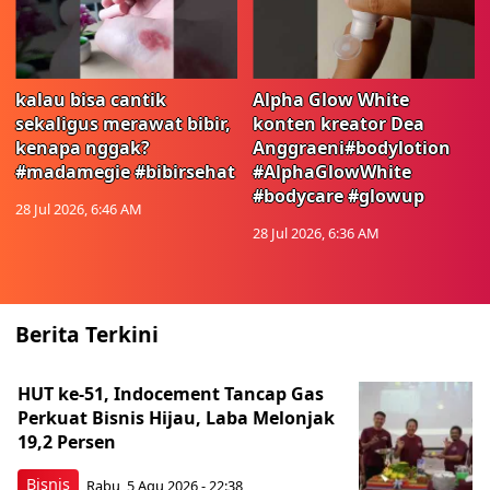
kalau bisa cantik
Alpha Glow White
sekaligus merawat bibir,
konten kreator Dea
kenapa nggak?
Anggraeni#bodylotion
#madamegie #bibirsehat
#AlphaGlowWhite
#bodycare #glowup
28 Jul 2026, 6:46 AM
28 Jul 2026, 6:36 AM
Berita Terkini
HUT ke-51, Indocement Tancap Gas
Perkuat Bisnis Hijau, Laba Melonjak
19,2 Persen
Bisnis
Rabu, 5 Agu 2026 - 22:38