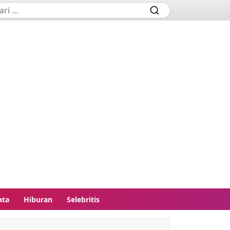
ata
Hiburan
Selebritis