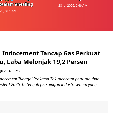
taalam #healing
28 Jul 2026, 6:46 AM
026, 8:01 AM
, Indocement Tancap Gas Perkuat
au, Laba Melonjak 19,2 Persen
gu 2026 - 22:38
ndocement Tunggal Prakarsa Tbk mencatat pertumbuhan
ster I 2026. Di tengah persaingan industri semen yang...