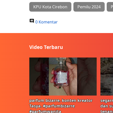
KPU Kota Cirebon
Pemilu 2024
P
0 Komentar
Video Terbaru
parfum bizarre. konten kreator
segarn
Tasya. #parfumbizarre
dan s
#parfumwanita
tenan