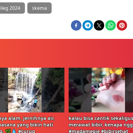
ileg 2024
skema
ya alam, jernihnya air,
kalau bisa cantik sekaligu
uasana yang bikin hati
merawat bibir, kenapa ng
g. 🌿💧 #curug
#madamegie #bibirsehat