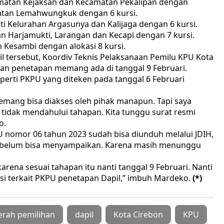
amatan Kejaksan dan Kecamatan Pekalipan dengan
amatan Lemahwungkuk dengan 6 kursi.
i Kelurahan Argasunya dan Kalijaga dengan 6 kursi.
an Harjamukti, Larangan dan Kecapi dengan 7 kursi.
n Kesambi dengan alokasi 8 kursi.
l tersebut, Koordiv Teknis Pelaksanaan Pemilu KPU Kota
an penetapan memang ada di tanggal 9 Februari.
perti PKPU yang diteken pada tanggal 6 Februari
memang bisa diakses oleh pihak manapun. Tapi saya
tidak mendahului tahapan. Kita tunggu surat resmi
o.
nomor 06 tahun 2023 sudah bisa diunduh melalui JDIH,
mi belum bisa menyampaikan. Karena masih menunggu
 karena sesuai tahapan itu nanti tanggal 9 Februari. Nanti
si terkait PKPU penetapan Dapil,” imbuh Mardeko.
(*)
erah pemilihan
dapil
Kota Cirebon
KPU