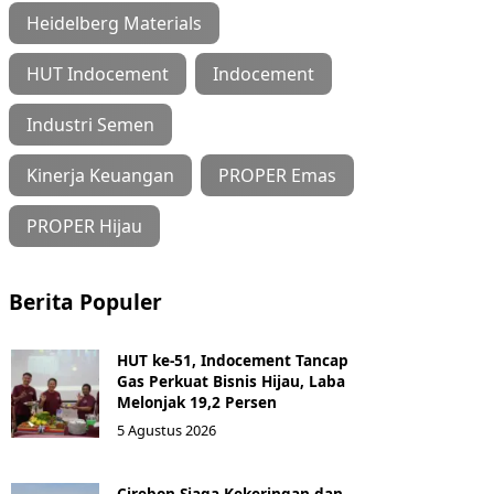
Heidelberg Materials
HUT Indocement
Indocement
Industri Semen
Kinerja Keuangan
PROPER Emas
PROPER Hijau
Berita Populer
HUT ke-51, Indocement Tancap
Gas Perkuat Bisnis Hijau, Laba
Melonjak 19,2 Persen
5 Agustus 2026
Cirebon Siaga Kekeringan dan