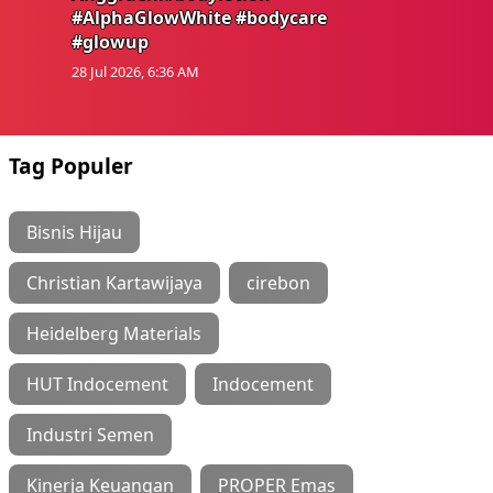
#AlphaGlowWhite #bodycare
#glowup
28 Jul 2026, 6:36 AM
Tag Populer
Bisnis Hijau
Christian Kartawijaya
cirebon
Heidelberg Materials
HUT Indocement
Indocement
Industri Semen
Kinerja Keuangan
PROPER Emas