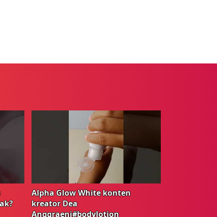
s
Alpha Glow White konten
gak?
kreator Dea
Anggraeni#bodylotion