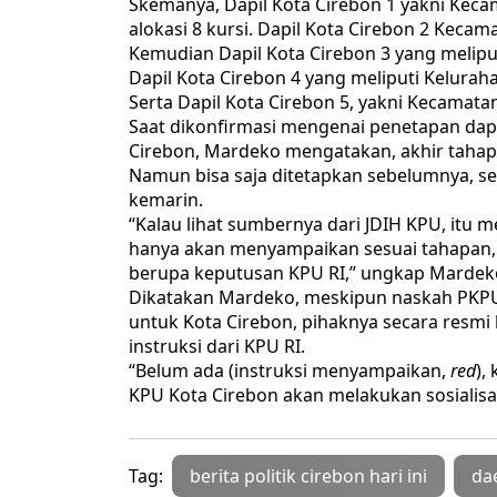
Skemanya, Dapil Kota Cirebon 1 yakni Kec
alokasi 8 kursi. Dapil Kota Cirebon 2 Kec
Kemudian Dapil Kota Cirebon 3 yang meliput
Dapil Kota Cirebon 4 yang meliputi Kelurah
Serta Dapil Kota Cirebon 5, yakni Kecamata
Saat dikonfirmasi mengenai penetapan dapi
Cirebon, Mardeko mengatakan, akhir tahap
Namun bisa saja ditetapkan sebelumnya, se
kemarin.
“Kalau lihat sumbernya dari JDIH KPU, itu 
hanya akan menyampaikan sesuai tahapan, 
berupa keputusan KPU RI,” ungkap Mardek
Dikatakan Mardeko, meskipun naskah PKPU 
untuk Kota Cirebon, pihaknya secara res
instruksi dari KPU RI.
“Belum ada (instruksi menyampaikan,
red
),
KPU Kota Cirebon akan melakukan sosialisa
Tag:
berita politik cirebon hari ini
da