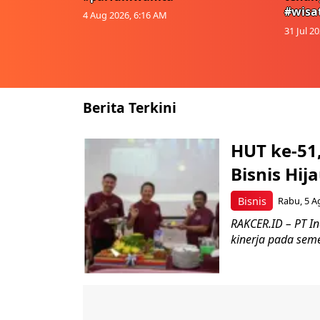
#wisa
4 Aug 2026, 6:16 AM
31 Jul 2
Berita Terkini
HUT ke-51
Bisnis Hij
Bisnis
Rabu, 5 A
RAKCER.ID – PT I
kinerja pada seme