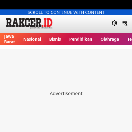
SCROLL TO CONTINUE WITH CONTENT
Jawa
Nasional
Bisnis
Pendidikan
Olahraga
Te
Barat