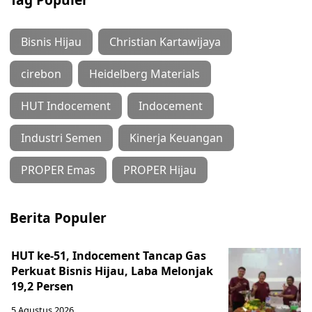
Bisnis Hijau
Christian Kartawijaya
cirebon
Heidelberg Materials
HUT Indocement
Indocement
Industri Semen
Kinerja Keuangan
PROPER Emas
PROPER Hijau
Berita Populer
HUT ke-51, Indocement Tancap Gas
Perkuat Bisnis Hijau, Laba Melonjak
19,2 Persen
5 Agustus 2026