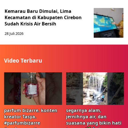
Kemarau Baru Dimulai, Lima
Kecamatan di Kabupaten Cirebon
Sudah Krisis Air Bersih
28 Juli 2026
Video Terbaru
parfum bizarre. konten
segarnya alam,
kreator Tasya.
jernihnya air, dan
#parfumbizarre
suasana yang bikin hati