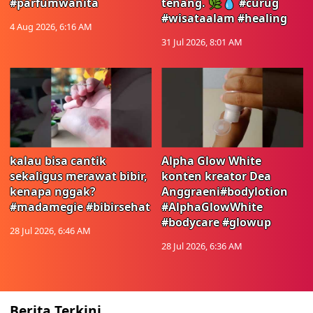
#parfumwanita
tenang. 🌿💧 #curug
#wisataalam #healing
4 Aug 2026, 6:16 AM
31 Jul 2026, 8:01 AM
kalau bisa cantik
Alpha Glow White
sekaligus merawat bibir,
konten kreator Dea
kenapa nggak?
Anggraeni#bodylotion
#madamegie #bibirsehat
#AlphaGlowWhite
#bodycare #glowup
28 Jul 2026, 6:46 AM
28 Jul 2026, 6:36 AM
Berita Terkini