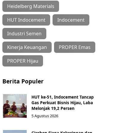
Heidelberg Materials
HUT Indocement
Indocement
Industri Semen
Kinerja Keuangan
PROPER Emas
PROPER Hijau
Berita Populer
HUT ke-51, Indocement Tancap
Gas Perkuat Bisnis Hijau, Laba
Melonjak 19,2 Persen
5 Agustus 2026
Cirebon Siaga Kekeringan dan