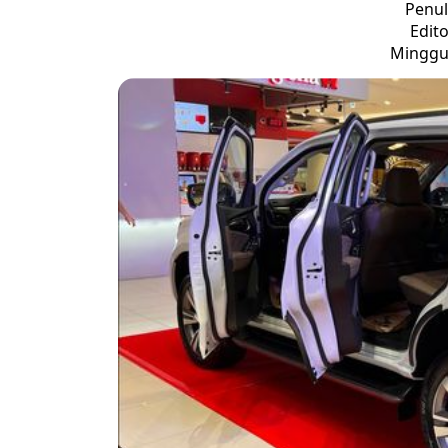
Penul
Edito
Minggu,