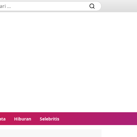
ata
Hiburan
Selebritis