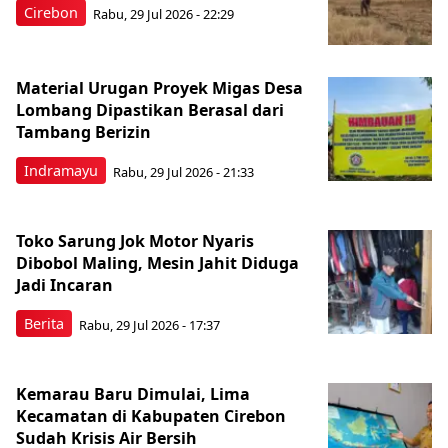
Cirebon
Rabu, 29 Jul 2026 - 22:29
Material Urugan Proyek Migas Desa
Lombang Dipastikan Berasal dari
Tambang Berizin
Indramayu
Rabu, 29 Jul 2026 - 21:33
Toko Sarung Jok Motor Nyaris
Dibobol Maling, Mesin Jahit Diduga
Jadi Incaran
Berita
Rabu, 29 Jul 2026 - 17:37
Kemarau Baru Dimulai, Lima
Kecamatan di Kabupaten Cirebon
Sudah Krisis Air Bersih