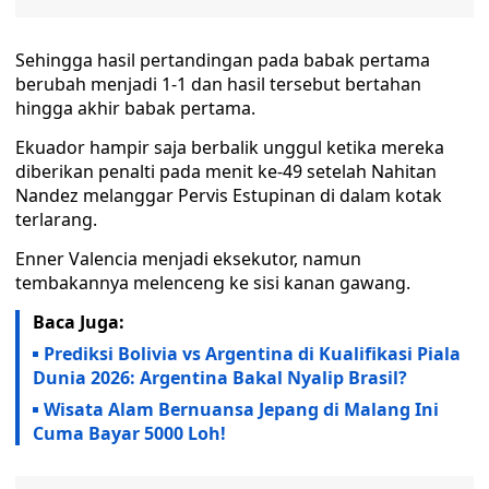
Sehingga hasil pertandingan pada babak pertama
berubah menjadi 1-1 dan hasil tersebut bertahan
hingga akhir babak pertama.
Ekuador hampir saja berbalik unggul ketika mereka
diberikan penalti pada menit ke-49 setelah Nahitan
Nandez melanggar Pervis Estupinan di dalam kotak
terlarang.
Enner Valencia menjadi eksekutor, namun
tembakannya melenceng ke sisi kanan gawang.
Baca Juga:
Prediksi Bolivia vs Argentina di Kualifikasi Piala
Dunia 2026: Argentina Bakal Nyalip Brasil?
Wisata Alam Bernuansa Jepang di Malang Ini
Cuma Bayar 5000 Loh!