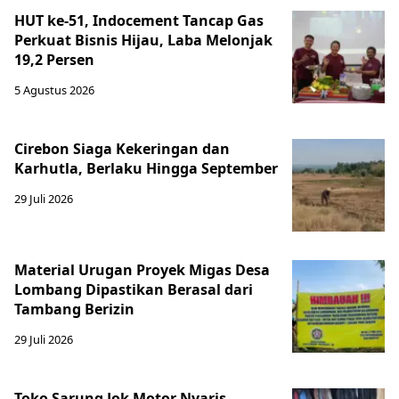
HUT ke-51, Indocement Tancap Gas
Perkuat Bisnis Hijau, Laba Melonjak
19,2 Persen
5 Agustus 2026
Cirebon Siaga Kekeringan dan
Karhutla, Berlaku Hingga September
29 Juli 2026
Material Urugan Proyek Migas Desa
Lombang Dipastikan Berasal dari
Tambang Berizin
29 Juli 2026
Toko Sarung Jok Motor Nyaris