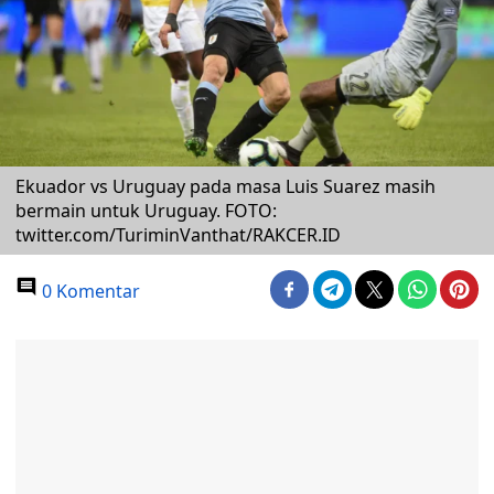
Ekuador vs Uruguay pada masa Luis Suarez masih
bermain untuk Uruguay. FOTO:
twitter.com/TuriminVanthat/RAKCER.ID
0 Komentar