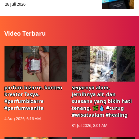
28 Juli 2026
Video Terbaru
parfum bizarre. konten
segarnya alam,
kreator Tasya.
jernihnya air, dan
#parfumbizarre
suasana yang bikin hati
#parfumwanita
tenang. 🌿💧 #curug
#wisataalam #healing
4 Aug 2026, 6:16 AM
31 Jul 2026, 8:01 AM