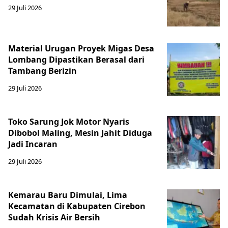
29 Juli 2026
Material Urugan Proyek Migas Desa
Lombang Dipastikan Berasal dari
Tambang Berizin
29 Juli 2026
Toko Sarung Jok Motor Nyaris
Dibobol Maling, Mesin Jahit Diduga
Jadi Incaran
29 Juli 2026
Kemarau Baru Dimulai, Lima
Kecamatan di Kabupaten Cirebon
Sudah Krisis Air Bersih