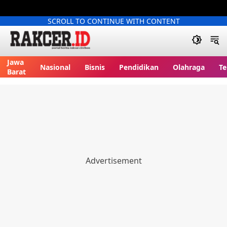
SCROLL TO CONTINUE WITH CONTENT
Jawa
Nasional
Bisnis
Pendidikan
Olahraga
Te
Barat