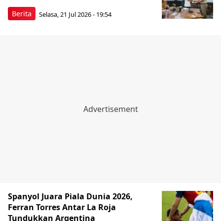
Berita
Selasa, 21 Jul 2026 - 19:54
Spanyol Juara Piala Dunia 2026,
Ferran Torres Antar La Roja
Tundukkan Argentina