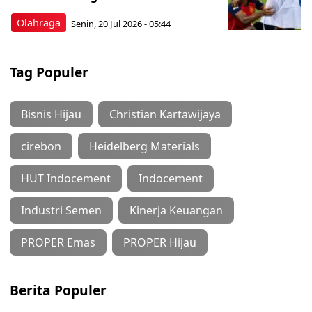
Olahraga
Senin, 20 Jul 2026 - 05:44
Tag Populer
Bisnis Hijau
Christian Kartawijaya
cirebon
Heidelberg Materials
HUT Indocement
Indocement
Industri Semen
Kinerja Keuangan
PROPER Emas
PROPER Hijau
Berita Populer