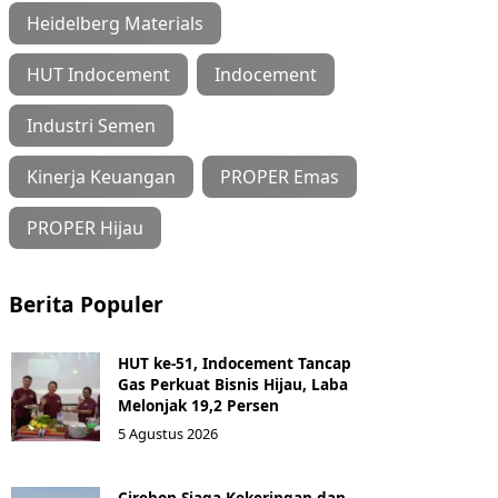
Heidelberg Materials
HUT Indocement
Indocement
Industri Semen
Kinerja Keuangan
PROPER Emas
PROPER Hijau
Berita Populer
HUT ke-51, Indocement Tancap
Gas Perkuat Bisnis Hijau, Laba
Melonjak 19,2 Persen
5 Agustus 2026
Cirebon Siaga Kekeringan dan