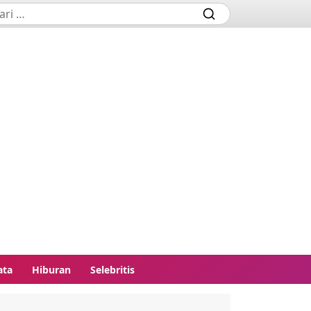
ata
Hiburan
Selebritis