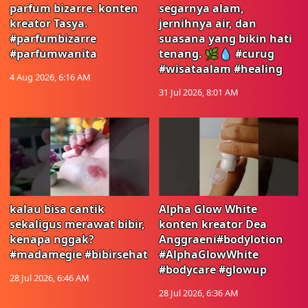
parfum bizarre. konten
segarnya alam,
kreator Tasya.
jernihnya air, dan
#parfumbizarre
suasana yang bikin hati
#parfumwanita
tenang. 🌿💧 #curug
#wisataalam #healing
4 Aug 2026, 6:16 AM
31 Jul 2026, 8:01 AM
kalau bisa cantik
Alpha Glow White
sekaligus merawat bibir,
konten kreator Dea
kenapa nggak?
Anggraeni#bodylotion
#madamegie #bibirsehat
#AlphaGlowWhite
#bodycare #glowup
28 Jul 2026, 6:46 AM
28 Jul 2026, 6:36 AM