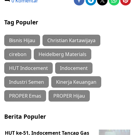
0 Komentar
Tag Populer
Bisnis Hijau
Christian Kartawijaya
cirebon
Heidelberg Materials
HUT Indocement
Indocement
Industri Semen
Kinerja Keuangan
PROPER Emas
PROPER Hijau
Berita Populer
HUT ke-51, Indocement Tancap Gas