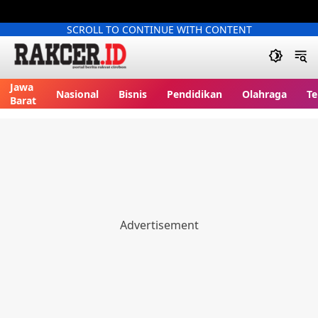
SCROLL TO CONTINUE WITH CONTENT
Jawa
Nasional
Bisnis
Pendidikan
Olahraga
Te
Barat