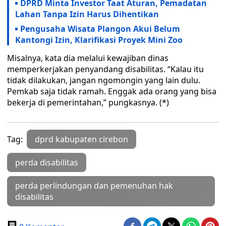
DPRD Minta Investor Taat Aturan, Pemadatan
Lahan Tanpa Izin Harus Dihentikan
Pengusaha Wisata Plangon Akui Belum
Kantongi Izin, Klarifikasi Proyek Mini Zoo
Misalnya, kata dia melalui kewajiban dinas
memperkerjakan penyandang disabilitas. “Kalau itu
tidak dilakukan, jangan ngomongin yang lain dulu.
Pemkab saja tidak ramah. Enggak ada orang yang bisa
bekerja di pemerintahan,” pungkasnya. (*)
Tag:
dprd kabupaten cirebon
perda disabilitas
perda perlindungan dan pemenuhan hak
disabilitas