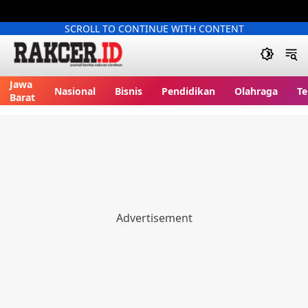
SCROLL TO CONTINUE WITH CONTENT
Jawa
Nasional
Bisnis
Pendidikan
Olahraga
Te
Barat