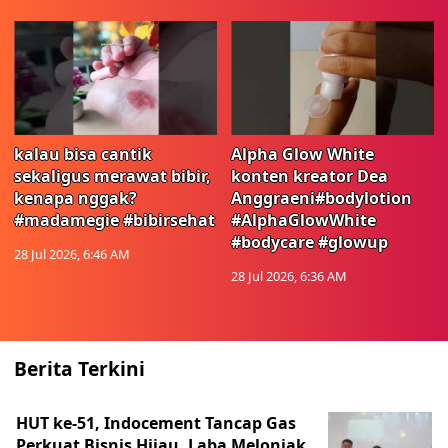
kalau bisa cantik
Alpha Glow White
sekaligus merawat bibir,
konten kreator Dea
kenapa nggak?
Anggraeni#bodylotion
#madamegie #bibirsehat
#AlphaGlowWhite
#bodycare #glowup
28 Jul 2026, 6:46 AM
28 Jul 2026, 6:36 AM
Berita Terkini
HUT ke-51, Indocement Tancap Gas
Perkuat Bisnis Hijau, Laba Melonjak