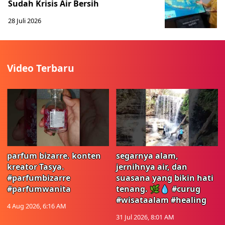
Sudah Krisis Air Bersih
28 Juli 2026
Video Terbaru
parfum bizarre. konten
segarnya alam,
kreator Tasya.
jernihnya air, dan
#parfumbizarre
suasana yang bikin hati
#parfumwanita
tenang. 🌿💧 #curug
#wisataalam #healing
4 Aug 2026, 6:16 AM
31 Jul 2026, 8:01 AM