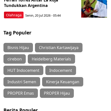
Ferran Torres Antar La Roja
Tundukkan Argentina
Olahraga
Senin, 20 Jul 2026 - 05:44
Tag Populer
Bisnis Hijau
Christian Kartawijaya
cirebon
Heidelberg Materials
HUT Indocement
Indocement
Industri Semen
Kinerja Keuangan
PROPER Emas
PROPER Hijau
Berita Populer