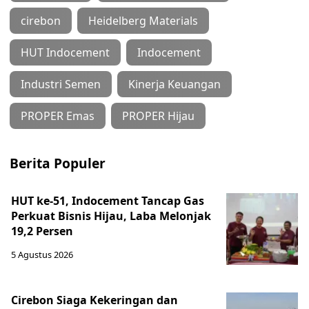
cirebon
Heidelberg Materials
HUT Indocement
Indocement
Industri Semen
Kinerja Keuangan
PROPER Emas
PROPER Hijau
Berita Populer
HUT ke-51, Indocement Tancap Gas
Perkuat Bisnis Hijau, Laba Melonjak
19,2 Persen
5 Agustus 2026
Cirebon Siaga Kekeringan dan