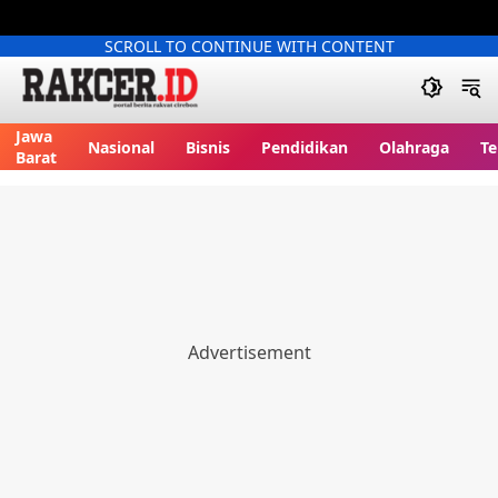
SCROLL TO CONTINUE WITH CONTENT
Jawa
Nasional
Bisnis
Pendidikan
Olahraga
Te
Barat