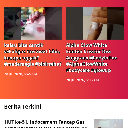
kalau bisa cantik
Alpha Glow White
sekaligus merawat bibir,
konten kreator Dea
kenapa nggak?
Anggraeni#bodylotion
#madamegie #bibirsehat
#AlphaGlowWhite
#bodycare #glowup
28 Jul 2026, 6:46 AM
28 Jul 2026, 6:36 AM
Berita Terkini
HUT ke-51, Indocement Tancap Gas