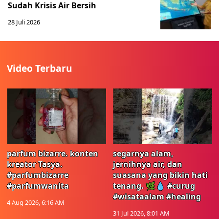
Sudah Krisis Air Bersih
28 Juli 2026
Video Terbaru
parfum bizarre. konten
segarnya alam,
kreator Tasya.
jernihnya air, dan
#parfumbizarre
suasana yang bikin hati
#parfumwanita
tenang. 🌿💧 #curug
#wisataalam #healing
4 Aug 2026, 6:16 AM
31 Jul 2026, 8:01 AM