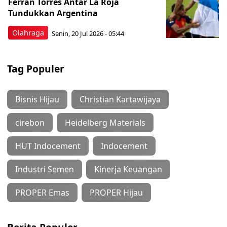
Ferran Torres Antar La Roja
Tundukkan Argentina
Olahraga
Senin, 20 Jul 2026 - 05:44
Tag Populer
Bisnis Hijau
Christian Kartawijaya
cirebon
Heidelberg Materials
HUT Indocement
Indocement
Industri Semen
Kinerja Keuangan
PROPER Emas
PROPER Hijau