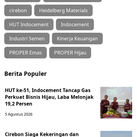
cirebon
Heidelberg Materials
HUT Indocement
Indocement
Industri Semen
Kinerja Keuangan
PROPER Emas
PROPER Hijau
Berita Populer
HUT ke-51, Indocement Tancap Gas
Perkuat Bisnis Hijau, Laba Melonjak
19,2 Persen
5 Agustus 2026
Cirebon Siaga Kekeringan dan