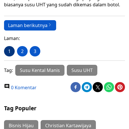
biasanya susu UHT yang sudah dikemas dalam botol.
Laman berikutnya
Laman:
1
2
3
Tag:
Susu Kental Manis
Susu UHT
0 Komentar
Tag Populer
Bisnis Hijau
Christian Kartawijaya