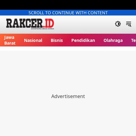
SCROLL TO CONTINUE WITH CONTENT
Jawa
Nasional
Bisnis
Pendidikan
Olahraga
Te
Barat