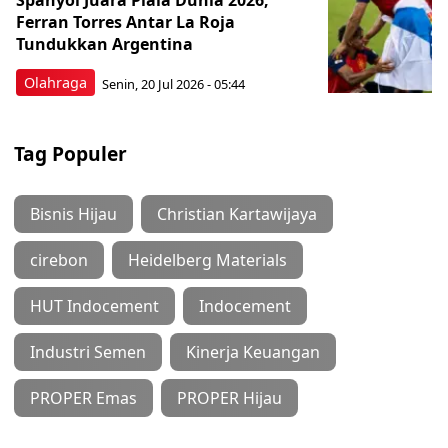
Spanyol Juara Piala Dunia 2026,
Ferran Torres Antar La Roja
Tundukkan Argentina
Olahraga
Senin, 20 Jul 2026 - 05:44
Tag Populer
Bisnis Hijau
Christian Kartawijaya
cirebon
Heidelberg Materials
HUT Indocement
Indocement
Industri Semen
Kinerja Keuangan
PROPER Emas
PROPER Hijau