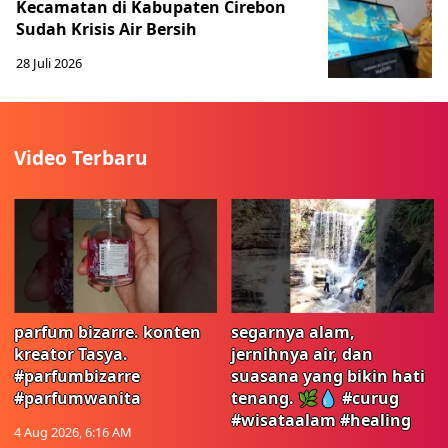
Kecamatan di Kabupaten Cirebon
Sudah Krisis Air Bersih
28 Juli 2026
Video Terbaru
parfum bizarre. konten
segarnya alam,
kreator Tasya.
jernihnya air, dan
#parfumbizarre
suasana yang bikin hati
#parfumwanita
tenang. 🌿💧 #curug
#wisataalam #healing
4 Aug 2026, 6:16 AM