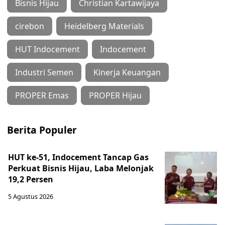
Bisnis Hijau
Christian Kartawijaya
cirebon
Heidelberg Materials
HUT Indocement
Indocement
Industri Semen
Kinerja Keuangan
PROPER Emas
PROPER Hijau
Berita Populer
HUT ke-51, Indocement Tancap Gas
Perkuat Bisnis Hijau, Laba Melonjak
19,2 Persen
5 Agustus 2026