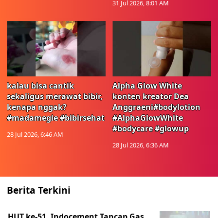
31 Jul 2026, 8:01 AM
kalau bisa cantik
Alpha Glow White
sekaligus merawat bibir,
konten kreator Dea
kenapa nggak?
Anggraeni#bodylotion
#madamegie #bibirsehat
#AlphaGlowWhite
#bodycare #glowup
28 Jul 2026, 6:46 AM
28 Jul 2026, 6:36 AM
Berita Terkini
HUT ke-51, Indocement Tancap Gas