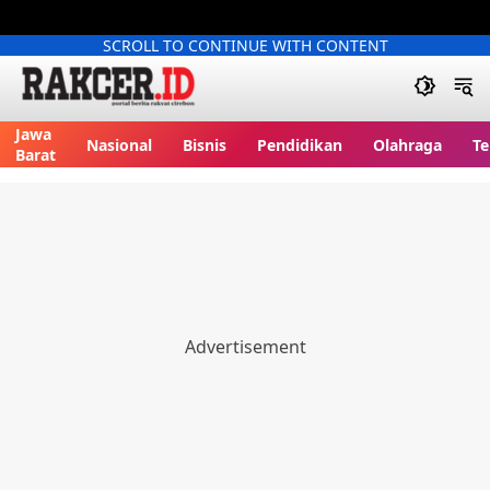
SCROLL TO CONTINUE WITH CONTENT
Jawa
Nasional
Bisnis
Pendidikan
Olahraga
Te
Barat