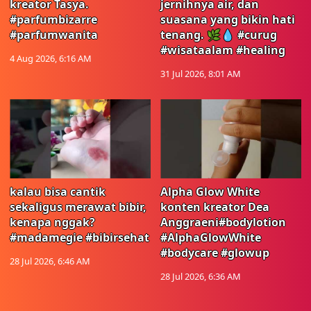
kreator Tasya.
jernihnya air, dan
#parfumbizarre
suasana yang bikin hati
#parfumwanita
tenang. 🌿💧 #curug
#wisataalam #healing
4 Aug 2026, 6:16 AM
31 Jul 2026, 8:01 AM
kalau bisa cantik
Alpha Glow White
sekaligus merawat bibir,
konten kreator Dea
kenapa nggak?
Anggraeni#bodylotion
#madamegie #bibirsehat
#AlphaGlowWhite
#bodycare #glowup
28 Jul 2026, 6:46 AM
28 Jul 2026, 6:36 AM