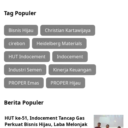
Tag Populer
Bisnis Hijau
Christian Kartawijaya
cirebon
Heidelberg Materials
HUT Indocement
Indocement
Industri Semen
Kinerja Keuangan
PROPER Emas
PROPER Hijau
Berita Populer
HUT ke-51, Indocement Tancap Gas
Perkuat Bisnis Hijau, Laba Melonjak