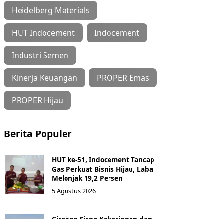
Heidelberg Materials
HUT Indocement
Indocement
Industri Semen
Kinerja Keuangan
PROPER Emas
PROPER Hijau
Berita Populer
HUT ke-51, Indocement Tancap
Gas Perkuat Bisnis Hijau, Laba
Melonjak 19,2 Persen
5 Agustus 2026
Cirebon Siaga Kekeringan dan