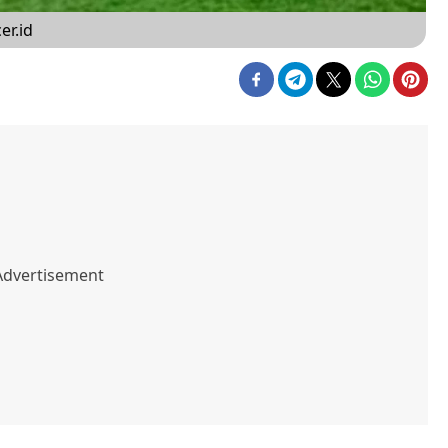
er.id