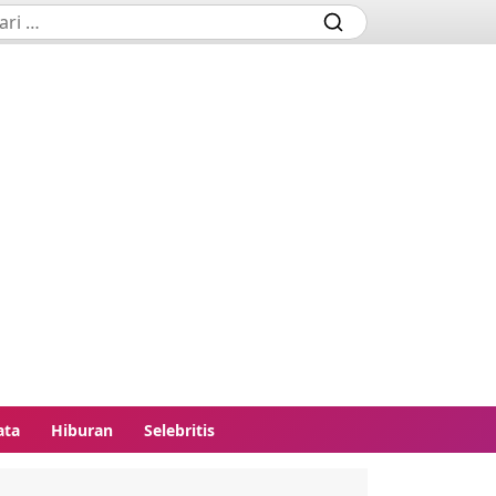
ata
Hiburan
Selebritis