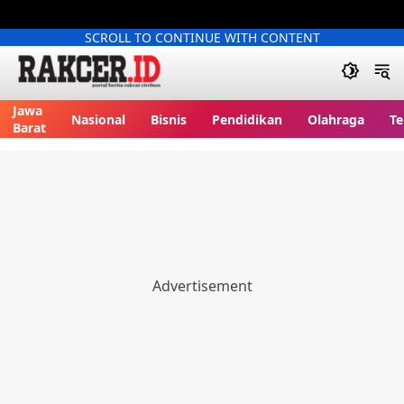
SCROLL TO CONTINUE WITH CONTENT
Jawa
Nasional
Bisnis
Pendidikan
Olahraga
Te
Barat