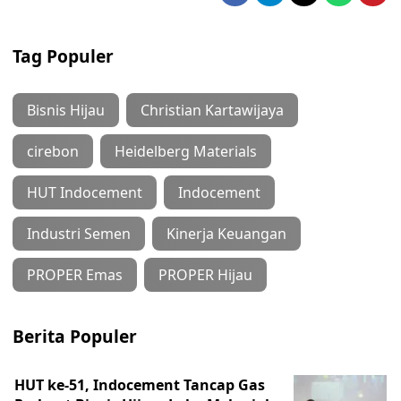
Tag Populer
Bisnis Hijau
Christian Kartawijaya
cirebon
Heidelberg Materials
HUT Indocement
Indocement
Industri Semen
Kinerja Keuangan
PROPER Emas
PROPER Hijau
Berita Populer
HUT ke-51, Indocement Tancap Gas