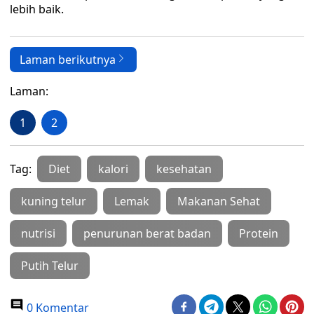
lebih baik.
Laman berikutnya
Laman:
1
2
Tag:
Diet
kalori
kesehatan
kuning telur
Lemak
Makanan Sehat
nutrisi
penurunan berat badan
Protein
Putih Telur
0 Komentar