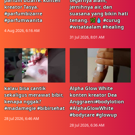
parfum bizarre. konten
segarnya alam,
kreator Tasya.
jernihnya air, dan
#parfumbizarre
suasana yang bikin hati
#parfumwanita
tenang. 🌿💧 #curug
#wisataalam #healing
4 Aug 2026, 6:16 AM
31 Jul 2026, 8:01 AM
kalau bisa cantik
Alpha Glow White
sekaligus merawat bibir,
konten kreator Dea
kenapa nggak?
Anggraeni#bodylotion
#madamegie #bibirsehat
#AlphaGlowWhite
#bodycare #glowup
28 Jul 2026, 6:46 AM
28 Jul 2026, 6:36 AM