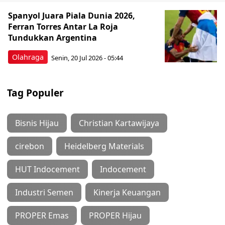
Spanyol Juara Piala Dunia 2026,
Ferran Torres Antar La Roja
Tundukkan Argentina
Olahraga
Senin, 20 Jul 2026 - 05:44
Tag Populer
Bisnis Hijau
Christian Kartawijaya
cirebon
Heidelberg Materials
HUT Indocement
Indocement
Industri Semen
Kinerja Keuangan
PROPER Emas
PROPER Hijau