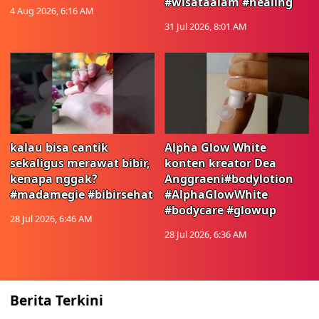
#wisataalam #healing
4 Aug 2026, 6:16 AM
31 Jul 2026, 8:01 AM
kalau bisa cantik
Alpha Glow White
sekaligus merawat bibir,
konten kreator Dea
kenapa nggak?
Anggraeni#bodylotion
#madamegie #bibirsehat
#AlphaGlowWhite
#bodycare #glowup
28 Jul 2026, 6:46 AM
28 Jul 2026, 6:36 AM
Berita Terkini