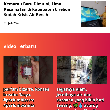
Kemarau Baru Dimulai, Lima
Kecamatan di Kabupaten Cirebon
Sudah Krisis Air Bersih
28 Juli 2026
Video Terbaru
parfum bizarre. konten
segarnya alam,
kreator Tasya.
jernihnya air, dan
#parfumbizarre
suasana yang bikin hati
#parfumwanita
tenang. 🌿💧 #curug