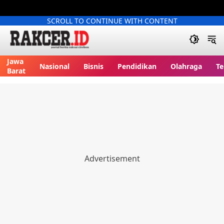
SCROLL TO CONTINUE WITH CONTENT
Jawa
Nasional
Bisnis
Pendidikan
Olahraga
Te
Barat