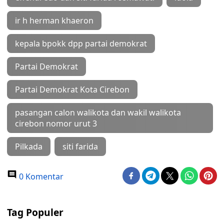
ir h herman khaeron
kepala bpokk dpp partai demokrat
Partai Demokrat
Partai Demokrat Kota Cirebon
pasangan calon walikota dan wakil walikota
cirebon nomor urut 3
Pilkada
siti farida
0 Komentar
Tag Populer