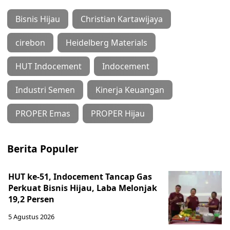
Bisnis Hijau
Christian Kartawijaya
cirebon
Heidelberg Materials
HUT Indocement
Indocement
Industri Semen
Kinerja Keuangan
PROPER Emas
PROPER Hijau
Berita Populer
HUT ke-51, Indocement Tancap Gas
Perkuat Bisnis Hijau, Laba Melonjak
19,2 Persen
5 Agustus 2026