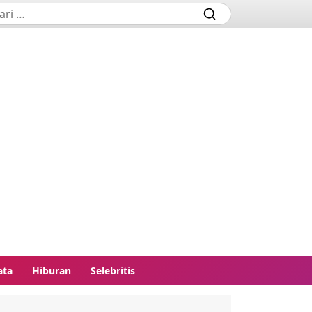
ata
Hiburan
Selebritis