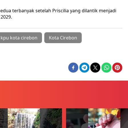
dua terbanyak setelah Priscilia yang dilantik menjadi
 2029.
 kpu kota cirebon
Kota Cirebon