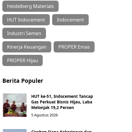
Heidelberg Materials
HUT Indocement
Indocement
Industri Semen
Kinerja Keuangan
PROPER Emas
PROPER Hijau
Berita Populer
HUT ke-51, Indocement Tancap
Gas Perkuat Bisnis Hijau, Laba
Melonjak 19,2 Persen
5 Agustus 2026
Cirebon Siaga Kekeringan dan