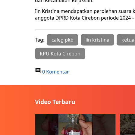
dan Kecamatan Kejaksan.
Iin Kristina mendapatkan perolehan suara ke
anggota DPRD Kota Cirebon periode 2024 –
Tag:
caleg pkb
iin kristina
ketua
KPU Kota Cirebon
0 Komentar
Video Terbaru