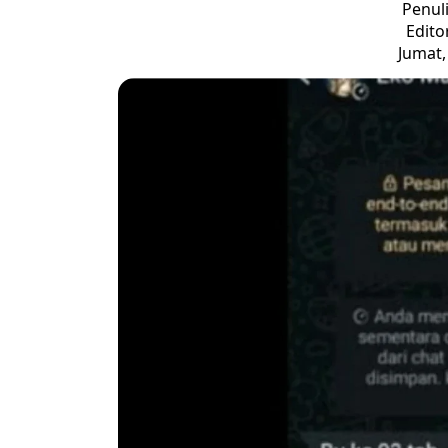
Penul
Edito
Jumat,