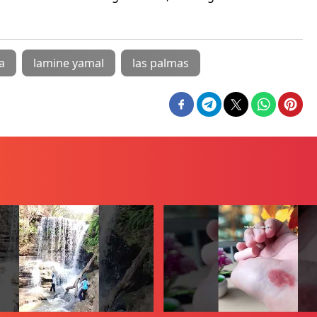
a
lamine yamal
las palmas