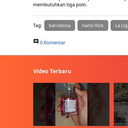
membutuhkan tiga poin.
Tag:
barcelona
hansi flick
La Lig
0 Komentar
Video Terbaru