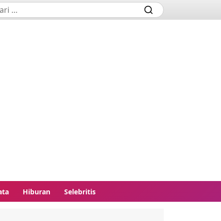
ata
Hiburan
Selebritis