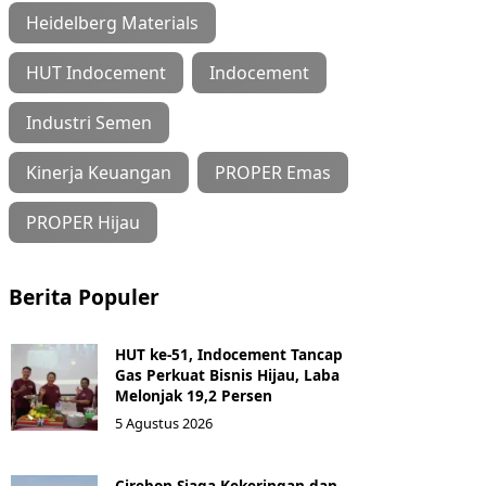
Heidelberg Materials
HUT Indocement
Indocement
Industri Semen
Kinerja Keuangan
PROPER Emas
PROPER Hijau
Berita Populer
HUT ke-51, Indocement Tancap
Gas Perkuat Bisnis Hijau, Laba
Melonjak 19,2 Persen
5 Agustus 2026
Cirebon Siaga Kekeringan dan