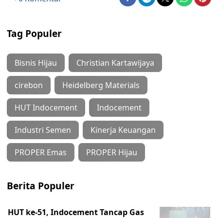
Tag Populer
Bisnis Hijau
Christian Kartawijaya
cirebon
Heidelberg Materials
HUT Indocement
Indocement
Industri Semen
Kinerja Keuangan
PROPER Emas
PROPER Hijau
Berita Populer
HUT ke-51, Indocement Tancap Gas