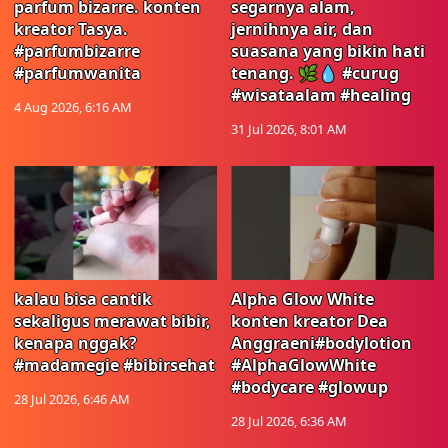
parfum bizarre. konten
segarnya alam,
kreator Tasya.
jernihnya air, dan
#parfumbizarre
suasana yang bikin hati
#parfumwanita
tenang. 🌿💧 #curug
#wisataalam #healing
4 Aug 2026, 6:16 AM
31 Jul 2026, 8:01 AM
kalau bisa cantik
Alpha Glow White
sekaligus merawat bibir,
konten kreator Dea
kenapa nggak?
Anggraeni#bodylotion
#madamegie #bibirsehat
#AlphaGlowWhite
#bodycare #glowup
28 Jul 2026, 6:46 AM
28 Jul 2026, 6:36 AM