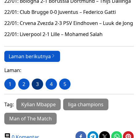
22/01: Bologna 2-1 Borussia Dortmund – Thijs Dallinga
22/01: Club Brugge 0-0 Juventus – Federico Gatti
22/01: Crvena Zvezda 2-3 PSV Eindhoven – Luuk de Jong
22/01: Liverpool 2-1 Lille – Mohamed Salah
Laman berikutnya
Laman:
1
2
3
4
5
Tag:
Kylian Mbappe
liga champions
Man of The Match
0 Komentar