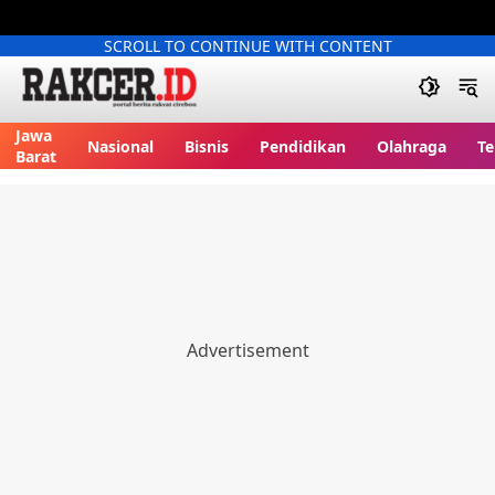
SCROLL TO CONTINUE WITH CONTENT
Jawa
Nasional
Bisnis
Pendidikan
Olahraga
Te
Barat