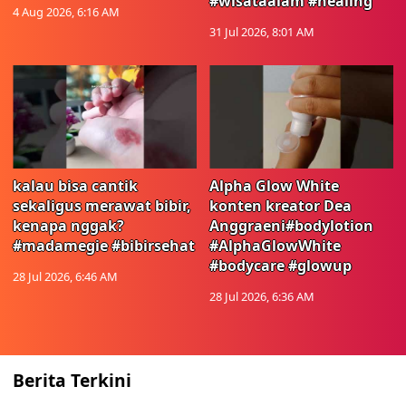
#wisataalam #healing
4 Aug 2026, 6:16 AM
31 Jul 2026, 8:01 AM
kalau bisa cantik
Alpha Glow White
sekaligus merawat bibir,
konten kreator Dea
kenapa nggak?
Anggraeni#bodylotion
#madamegie #bibirsehat
#AlphaGlowWhite
#bodycare #glowup
28 Jul 2026, 6:46 AM
28 Jul 2026, 6:36 AM
Berita Terkini