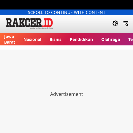
SCROLL TO CONTINUE WITH CONTENT
Jawa
Nasional
Bisnis
Pendidikan
Olahraga
Te
Barat