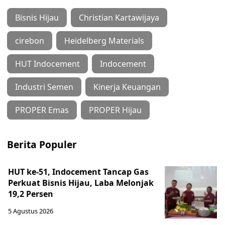
Bisnis Hijau
Christian Kartawijaya
cirebon
Heidelberg Materials
HUT Indocement
Indocement
Industri Semen
Kinerja Keuangan
PROPER Emas
PROPER Hijau
Berita Populer
HUT ke-51, Indocement Tancap Gas
Perkuat Bisnis Hijau, Laba Melonjak
19,2 Persen
5 Agustus 2026