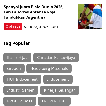
Spanyol Juara Piala Dunia 2026,
Ferran Torres Antar La Roja
Tundukkan Argentina
Olahraga
Senin, 20 Jul 2026 - 05:44
Tag Populer
Bisnis Hijau
Christian Kartawijaya
cirebon
Heidelberg Materials
HUT Indocement
Indocement
Industri Semen
Kinerja Keuangan
PROPER Emas
PROPER Hijau