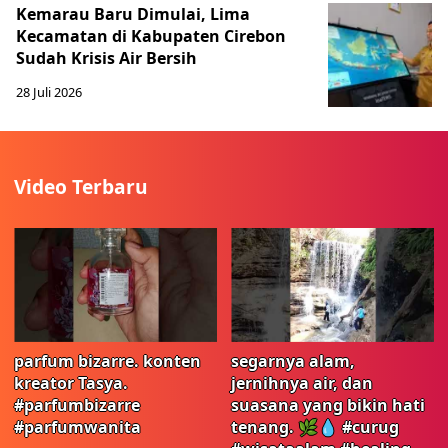
Kemarau Baru Dimulai, Lima
Kecamatan di Kabupaten Cirebon
Sudah Krisis Air Bersih
28 Juli 2026
Video Terbaru
parfum bizarre. konten
segarnya alam,
kreator Tasya.
jernihnya air, dan
#parfumbizarre
suasana yang bikin hati
#parfumwanita
tenang. 🌿💧 #curug