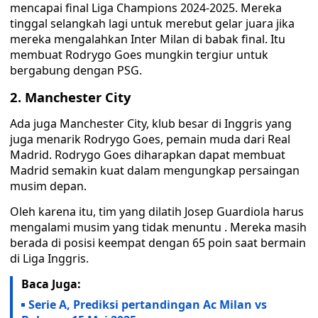
mencapai final Liga Champions 2024-2025. Mereka
tinggal selangkah lagi untuk merebut gelar juara jika
mereka mengalahkan Inter Milan di babak final. Itu
membuat Rodrygo Goes mungkin tergiur untuk
bergabung dengan PSG.
2. Manchester City
Ada juga Manchester City, klub besar di Inggris yang
juga menarik Rodrygo Goes, pemain muda dari Real
Madrid. Rodrygo Goes diharapkan dapat membuat
Madrid semakin kuat dalam mengungkap persaingan
musim depan.
Oleh karena itu, tim yang dilatih Josep Guardiola harus
mengalami musim yang tidak menuntu . Mereka masih
berada di posisi keempat dengan 65 poin saat bermain
di Liga Inggris.
Baca Juga:
Serie A, Prediksi pertandingan Ac Milan vs