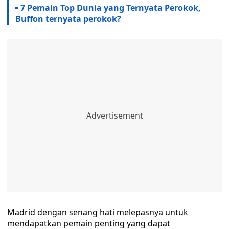
7 Pemain Top Dunia yang Ternyata Perokok,
Buffon ternyata perokok?
Madrid dengan senang hati melepasnya untuk
mendapatkan pemain penting yang dapat