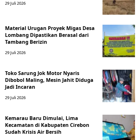
29 Juli 2026
Material Urugan Proyek Migas Desa
Lombang Dipastikan Berasal dari
Tambang Berizin
29 Juli 2026
Toko Sarung Jok Motor Nyaris
Dibobol Maling, Mesin Jahit Diduga
Jadi Incaran
29 Juli 2026
Kemarau Baru Dimulai, Lima
Kecamatan di Kabupaten Cirebon
Sudah Krisis Air Bersih