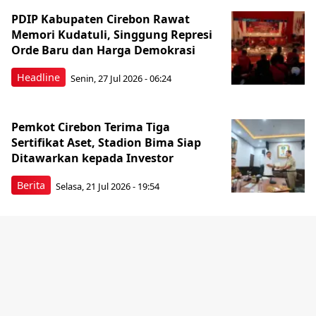
PDIP Kabupaten Cirebon Rawat
Memori Kudatuli, Singgung Represi
Orde Baru dan Harga Demokrasi
Headline
Senin, 27 Jul 2026 - 06:24
Pemkot Cirebon Terima Tiga
Sertifikat Aset, Stadion Bima Siap
Ditawarkan kepada Investor
Berita
Selasa, 21 Jul 2026 - 19:54