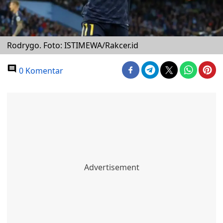
Rodrygo. Foto: ISTIMEWA/Rakcer.id
0 Komentar