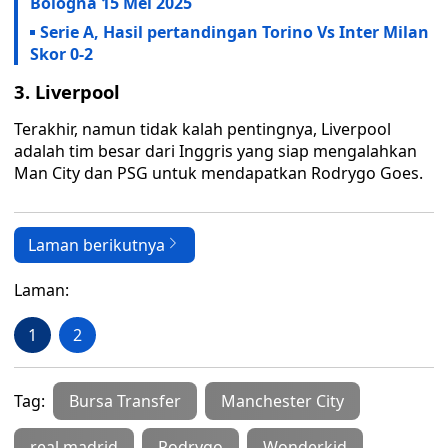
Bologna 15 Mei 2025
Serie A, Hasil pertandingan Torino Vs Inter Milan
Skor 0-2
3. Liverpool
Terakhir, namun tidak kalah pentingnya, Liverpool
adalah tim besar dari Inggris yang siap mengalahkan
Man City dan PSG untuk mendapatkan Rodrygo Goes.
Laman berikutnya
Laman:
1
2
Tag:
Bursa Transfer
Manchester City
real madrid
Rodrygo
Wonderkid