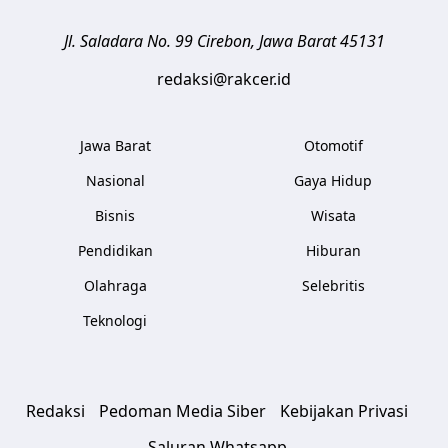
Jl. Saladara No. 99
Cirebon
,
Jawa Barat
45131
redaksi@rakcer.id
Jawa Barat
Otomotif
Nasional
Gaya Hidup
Bisnis
Wisata
Pendidikan
Hiburan
Olahraga
Selebritis
Teknologi
Redaksi
Pedoman Media Siber
Kebijakan Privasi
Saluran Whatsapp