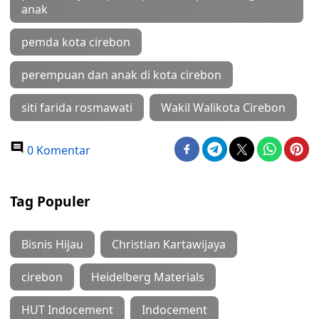
anak
pemda kota cirebon
perempuan dan anak di kota cirebon
siti farida rosmawati
Wakil Walikota Cirebon
0 Komentar
Tag Populer
Bisnis Hijau
Christian Kartawijaya
cirebon
Heidelberg Materials
HUT Indocement
Indocement