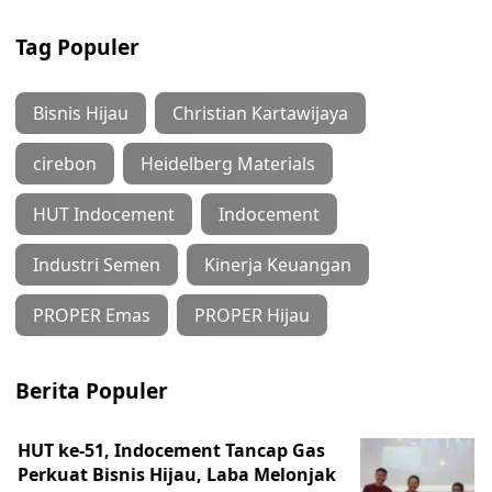
Tag Populer
Bisnis Hijau
Christian Kartawijaya
cirebon
Heidelberg Materials
HUT Indocement
Indocement
Industri Semen
Kinerja Keuangan
PROPER Emas
PROPER Hijau
Berita Populer
HUT ke-51, Indocement Tancap Gas
Perkuat Bisnis Hijau, Laba Melonjak