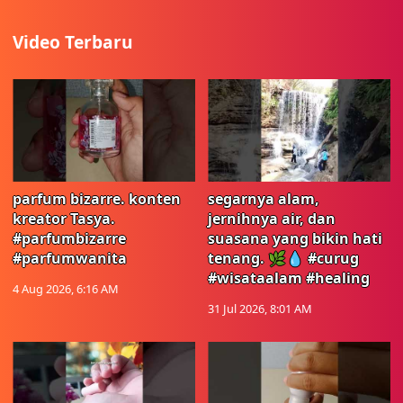
Video Terbaru
parfum bizarre. konten
segarnya alam,
kreator Tasya.
jernihnya air, dan
#parfumbizarre
suasana yang bikin hati
#parfumwanita
tenang. 🌿💧 #curug
#wisataalam #healing
4 Aug 2026, 6:16 AM
31 Jul 2026, 8:01 AM