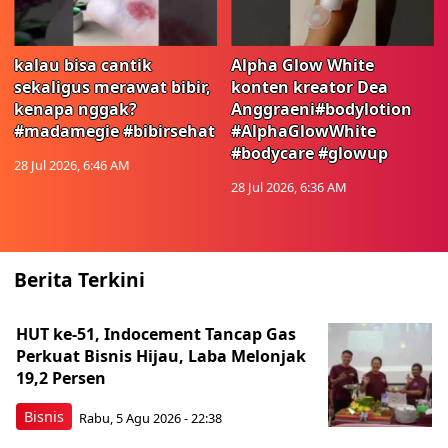
kalau bisa cantik
Alpha Glow White
sekaligus merawat bibir,
konten kreator Dea
kenapa nggak?
Anggraeni#bodylotion
#madamegie #bibirsehat
#AlphaGlowWhite
#bodycare #glowup
28 Jul 2026, 6:46 AM
28 Jul 2026, 6:36 AM
Berita Terkini
HUT ke-51, Indocement Tancap Gas
Perkuat Bisnis Hijau, Laba Melonjak
19,2 Persen
Bisnis
Rabu, 5 Agu 2026 - 22:38