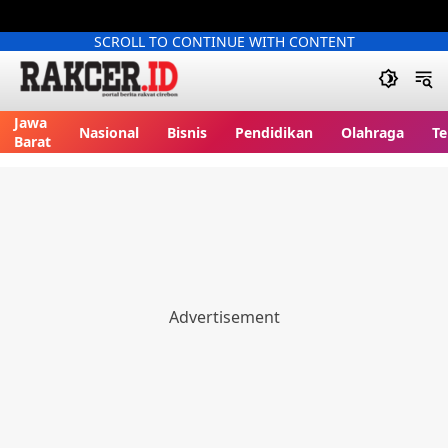
SCROLL TO CONTINUE WITH CONTENT
Jawa
Nasional
Bisnis
Pendidikan
Olahraga
Te
Barat