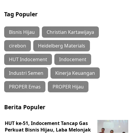
Tag Populer
Bisnis Hijau
Christian Kartawijaya
cirebon
Heidelberg Materials
HUT Indocement
Indocement
Industri Semen
Kinerja Keuangan
PROPER Emas
PROPER Hijau
Berita Populer
HUT ke-51, Indocement Tancap Gas
Perkuat Bisnis Hijau, Laba Melonjak