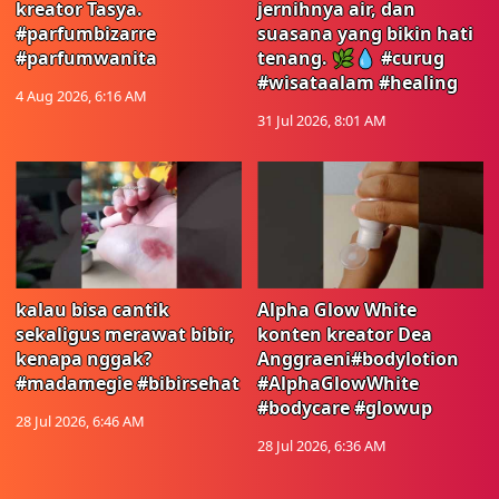
kreator Tasya.
jernihnya air, dan
#parfumbizarre
suasana yang bikin hati
#parfumwanita
tenang. 🌿💧 #curug
#wisataalam #healing
4 Aug 2026, 6:16 AM
31 Jul 2026, 8:01 AM
kalau bisa cantik
Alpha Glow White
sekaligus merawat bibir,
konten kreator Dea
kenapa nggak?
Anggraeni#bodylotion
#madamegie #bibirsehat
#AlphaGlowWhite
#bodycare #glowup
28 Jul 2026, 6:46 AM
28 Jul 2026, 6:36 AM