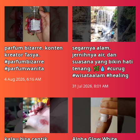
parfum bizarre. konten
segarnya alam,
kreator Tasya.
jernihnya air, dan
#parfumbizarre
suasana yang bikin hati
#parfumwanita
tenang. 🌿💧 #curug
#wisataalam #healing
4 Aug 2026, 6:16 AM
31 Jul 2026, 8:01 AM
kalau bisa cantik
Alpha Glow White