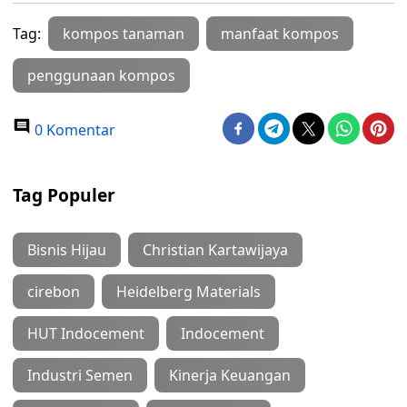
Tag:
kompos tanaman
manfaat kompos
penggunaan kompos
0 Komentar
Tag Populer
Bisnis Hijau
Christian Kartawijaya
cirebon
Heidelberg Materials
HUT Indocement
Indocement
Industri Semen
Kinerja Keuangan