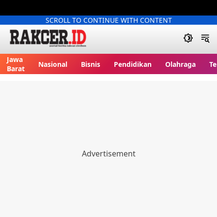
SCROLL TO CONTINUE WITH CONTENT
Jawa
Nasional
Bisnis
Pendidikan
Olahraga
Te
Barat