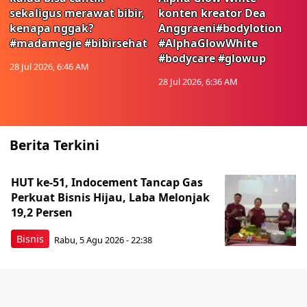
sekaligus merawat bibir,
konten kreator Dea
kenapa nggak?
Anggraeni#bodylotion
#madamegie #bibirsehat
#AlphaGlowWhite
#bodycare #glowup
28 Jul 2026, 6:46 AM
28 Jul 2026, 6:36 AM
Berita Terkini
HUT ke-51, Indocement Tancap Gas
Perkuat Bisnis Hijau, Laba Melonjak
19,2 Persen
Bisnis
Rabu, 5 Agu 2026 - 22:38