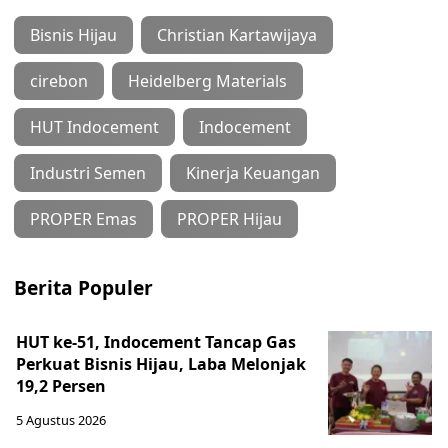
Bisnis Hijau
Christian Kartawijaya
cirebon
Heidelberg Materials
HUT Indocement
Indocement
Industri Semen
Kinerja Keuangan
PROPER Emas
PROPER Hijau
Berita Populer
HUT ke-51, Indocement Tancap Gas
Perkuat Bisnis Hijau, Laba Melonjak
19,2 Persen
5 Agustus 2026