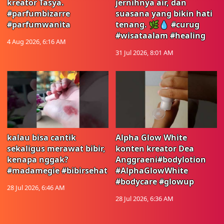
kreator Tasya.
jernihnya air, dan
#parfumbizarre
suasana yang bikin hati
#parfumwanita
tenang. 🌿💧 #curug
#wisataalam #healing
4 Aug 2026, 6:16 AM
31 Jul 2026, 8:01 AM
kalau bisa cantik
Alpha Glow White
sekaligus merawat bibir,
konten kreator Dea
kenapa nggak?
Anggraeni#bodylotion
#madamegie #bibirsehat
#AlphaGlowWhite
#bodycare #glowup
28 Jul 2026, 6:46 AM
28 Jul 2026, 6:36 AM