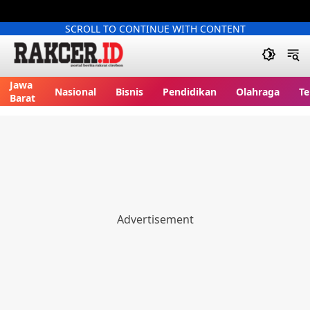
SCROLL TO CONTINUE WITH CONTENT
Jawa
Nasional
Bisnis
Pendidikan
Olahraga
Te
Barat