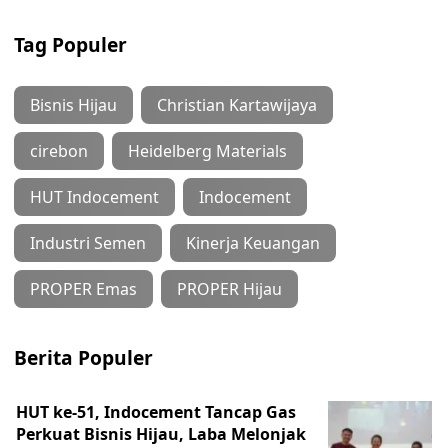
Tag Populer
Bisnis Hijau
Christian Kartawijaya
cirebon
Heidelberg Materials
HUT Indocement
Indocement
Industri Semen
Kinerja Keuangan
PROPER Emas
PROPER Hijau
Berita Populer
HUT ke-51, Indocement Tancap Gas
Perkuat Bisnis Hijau, Laba Melonjak