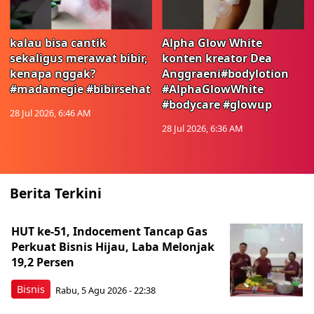
kalau bisa cantik
Alpha Glow White
sekaligus merawat bibir,
konten kreator Dea
kenapa nggak?
Anggraeni#bodylotion
#madamegie #bibirsehat
#AlphaGlowWhite
#bodycare #glowup
28 Jul 2026, 6:46 AM
28 Jul 2026, 6:36 AM
Berita Terkini
HUT ke-51, Indocement Tancap Gas
Perkuat Bisnis Hijau, Laba Melonjak
19,2 Persen
Bisnis
Rabu, 5 Agu 2026 - 22:38