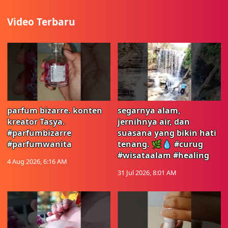
Video Terbaru
parfum bizarre. konten
segarnya alam,
kreator Tasya.
jernihnya air, dan
#parfumbizarre
suasana yang bikin hati
#parfumwanita
tenang. 🌿💧 #curug
#wisataalam #healing
4 Aug 2026, 6:16 AM
31 Jul 2026, 8:01 AM