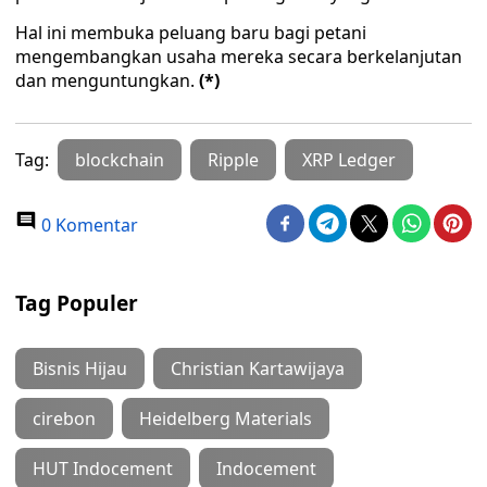
Hal ini membuka peluang baru bagi petani
mengembangkan usaha mereka secara berkelanjutan
dan menguntungkan.
(*)
Tag:
blockchain
Ripple
XRP Ledger
0 Komentar
Tag Populer
Bisnis Hijau
Christian Kartawijaya
cirebon
Heidelberg Materials
HUT Indocement
Indocement