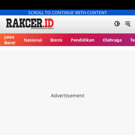
SCROLL TO CONTINUE WITH CONTENT
Jawa
Nasional
Bisnis
Pendidikan
Olahraga
Te
Barat