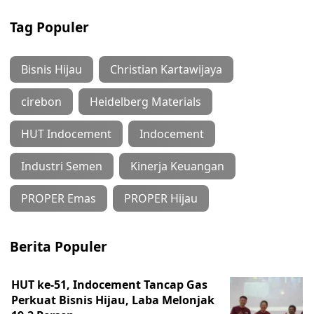
Tag Populer
Bisnis Hijau
Christian Kartawijaya
cirebon
Heidelberg Materials
HUT Indocement
Indocement
Industri Semen
Kinerja Keuangan
PROPER Emas
PROPER Hijau
Berita Populer
HUT ke-51, Indocement Tancap Gas
Perkuat Bisnis Hijau, Laba Melonjak