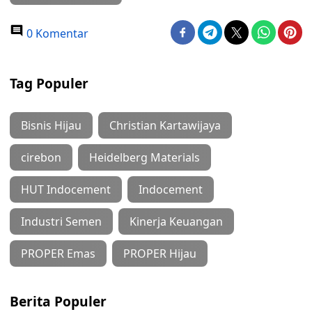
0 Komentar
Tag Populer
Bisnis Hijau
Christian Kartawijaya
cirebon
Heidelberg Materials
HUT Indocement
Indocement
Industri Semen
Kinerja Keuangan
PROPER Emas
PROPER Hijau
Berita Populer