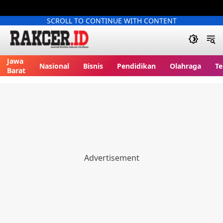
SCROLL TO CONTINUE WITH CONTENT
Jawa
Nasional
Bisnis
Pendidikan
Olahraga
Te
Barat