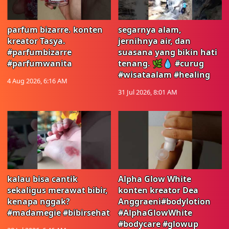
parfum bizarre. konten
segarnya alam,
kreator Tasya.
jernihnya air, dan
#parfumbizarre
suasana yang bikin hati
#parfumwanita
tenang. 🌿💧 #curug
#wisataalam #healing
4 Aug 2026, 6:16 AM
31 Jul 2026, 8:01 AM
kalau bisa cantik
Alpha Glow White
sekaligus merawat bibir,
konten kreator Dea
kenapa nggak?
Anggraeni#bodylotion
#madamegie #bibirsehat
#AlphaGlowWhite
#bodycare #glowup