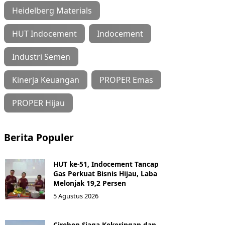
Heidelberg Materials
HUT Indocement
Indocement
Industri Semen
Kinerja Keuangan
PROPER Emas
PROPER Hijau
Berita Populer
HUT ke-51, Indocement Tancap
Gas Perkuat Bisnis Hijau, Laba
Melonjak 19,2 Persen
5 Agustus 2026
Cirebon Siaga Kekeringan dan