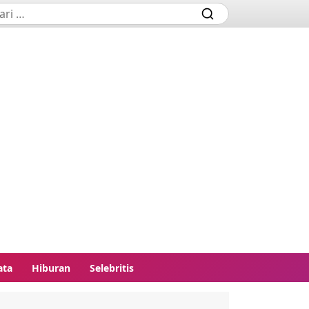
ata
Hiburan
Selebritis