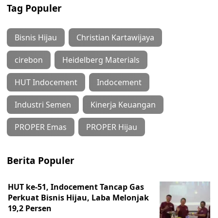
Tag Populer
Bisnis Hijau
Christian Kartawijaya
cirebon
Heidelberg Materials
HUT Indocement
Indocement
Industri Semen
Kinerja Keuangan
PROPER Emas
PROPER Hijau
Berita Populer
HUT ke-51, Indocement Tancap Gas
Perkuat Bisnis Hijau, Laba Melonjak
19,2 Persen