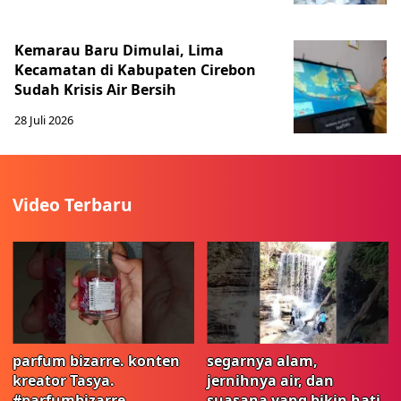
Kemarau Baru Dimulai, Lima
Kecamatan di Kabupaten Cirebon
Sudah Krisis Air Bersih
28 Juli 2026
Video Terbaru
parfum bizarre. konten
segarnya alam,
kreator Tasya.
jernihnya air, dan
#parfumbizarre
suasana yang bikin hati