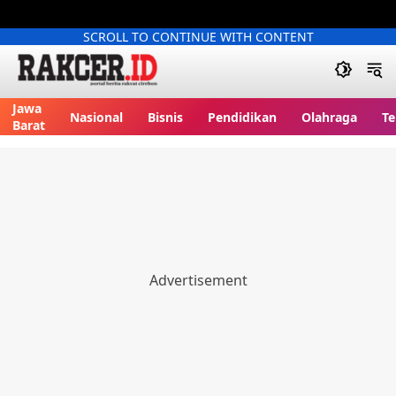
SCROLL TO CONTINUE WITH CONTENT
Jawa
Nasional
Bisnis
Pendidikan
Olahraga
Te
Barat