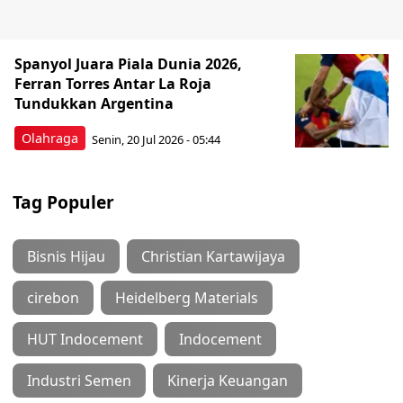
Spanyol Juara Piala Dunia 2026,
Ferran Torres Antar La Roja
Tundukkan Argentina
Olahraga
Senin, 20 Jul 2026 - 05:44
Tag Populer
Bisnis Hijau
Christian Kartawijaya
cirebon
Heidelberg Materials
HUT Indocement
Indocement
Industri Semen
Kinerja Keuangan