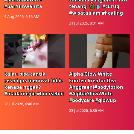
#parfumwanita
tenang. 🌿💧 #curug
#wisataalam #healing
4 Aug 2026, 6:16 AM
31 Jul 2026, 8:01 AM
kalau bisa cantik
Alpha Glow White
sekaligus merawat bibir,
konten kreator Dea
kenapa nggak?
Anggraeni#bodylotion
#madamegie #bibirsehat
#AlphaGlowWhite
#bodycare #glowup
28 Jul 2026, 6:46 AM
28 Jul 2026, 6:36 AM