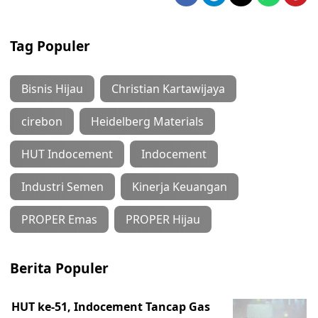
Tag Populer
Bisnis Hijau
Christian Kartawijaya
cirebon
Heidelberg Materials
HUT Indocement
Indocement
Industri Semen
Kinerja Keuangan
PROPER Emas
PROPER Hijau
Berita Populer
HUT ke-51, Indocement Tancap Gas