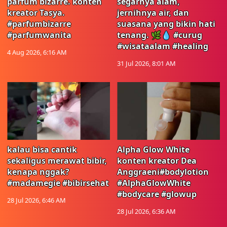
parfum bizarre. konten
segarnya alam,
kreator Tasya.
jernihnya air, dan
#parfumbizarre
suasana yang bikin hati
#parfumwanita
tenang. 🌿💧 #curug
#wisataalam #healing
4 Aug 2026, 6:16 AM
31 Jul 2026, 8:01 AM
kalau bisa cantik
Alpha Glow White
sekaligus merawat bibir,
konten kreator Dea
kenapa nggak?
Anggraeni#bodylotion
#madamegie #bibirsehat
#AlphaGlowWhite
#bodycare #glowup
28 Jul 2026, 6:46 AM
28 Jul 2026, 6:36 AM