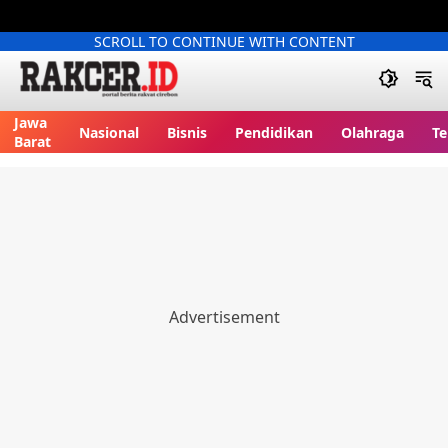
SCROLL TO CONTINUE WITH CONTENT
Jawa
Nasional
Bisnis
Pendidikan
Olahraga
Te
Barat