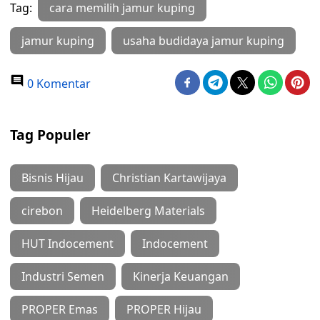
Tag:
cara memilih jamur kuping
jamur kuping
usaha budidaya jamur kuping
0 Komentar
Tag Populer
Bisnis Hijau
Christian Kartawijaya
cirebon
Heidelberg Materials
HUT Indocement
Indocement
Industri Semen
Kinerja Keuangan
PROPER Emas
PROPER Hijau