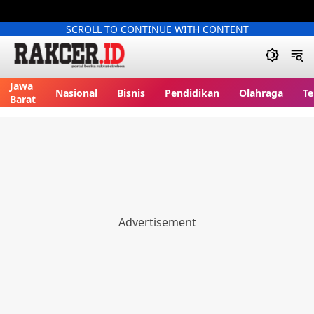
SCROLL TO CONTINUE WITH CONTENT
Jawa
Nasional
Bisnis
Pendidikan
Olahraga
Te
Barat