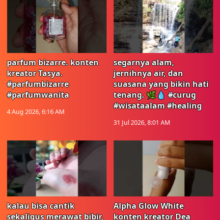
parfum bizarre. konten
segarnya alam,
kreator Tasya.
jernihnya air, dan
#parfumbizarre
suasana yang bikin hati
#parfumwanita
tenang. 🌿💧 #curug
#wisataalam #healing
4 Aug 2026, 6:16 AM
31 Jul 2026, 8:01 AM
kalau bisa cantik
Alpha Glow White
sekaligus merawat bibir,
konten kreator Dea