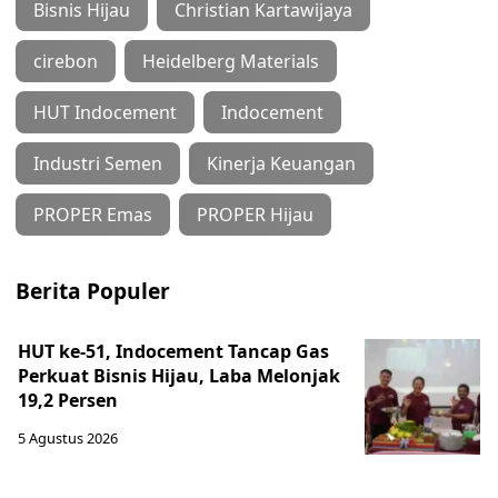
Bisnis Hijau
Christian Kartawijaya
cirebon
Heidelberg Materials
HUT Indocement
Indocement
Industri Semen
Kinerja Keuangan
PROPER Emas
PROPER Hijau
Berita Populer
HUT ke-51, Indocement Tancap Gas
Perkuat Bisnis Hijau, Laba Melonjak
19,2 Persen
5 Agustus 2026