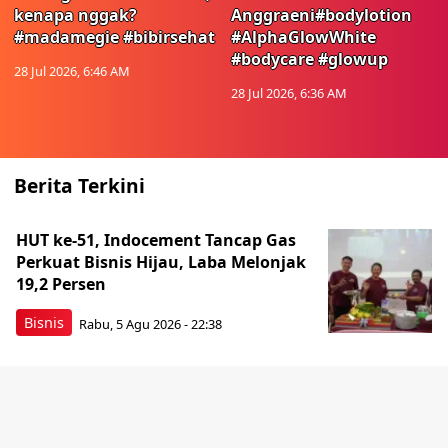
kenapa nggak?
Anggraeni#bodylotion
#madamegie #bibirsehat
#AlphaGlowWhite
#bodycare #glowup
28 Jul 2026, 6:46 AM
28 Jul 2026, 6:36 AM
Berita Terkini
HUT ke-51, Indocement Tancap Gas
Perkuat Bisnis Hijau, Laba Melonjak
19,2 Persen
Bisnis
Rabu, 5 Agu 2026 - 22:38