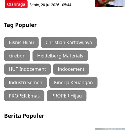
Olahraga
Senin, 20 Jul 2026 - 05:44
Tag Populer
Bisnis Hijau
Christian Kartawijaya
cirebon
Heidelberg Materials
HUT Indocement
Indocement
Industri Semen
Kinerja Keuangan
PROPER Emas
PROPER Hijau
Berita Populer