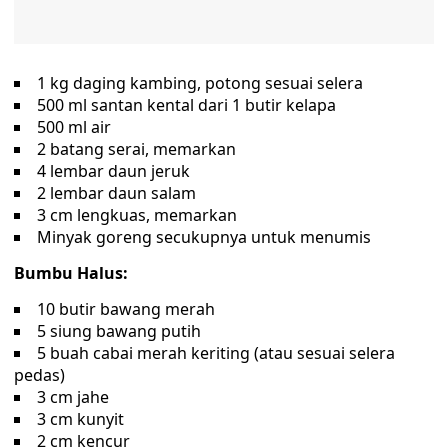
1 kg daging kambing, potong sesuai selera
500 ml santan kental dari 1 butir kelapa
500 ml air
2 batang serai, memarkan
4 lembar daun jeruk
2 lembar daun salam
3 cm lengkuas, memarkan
Minyak goreng secukupnya untuk menumis
Bumbu Halus:
10 butir bawang merah
5 siung bawang putih
5 buah cabai merah keriting (atau sesuai selera
pedas)
3 cm jahe
3 cm kunyit
2 cm kencur