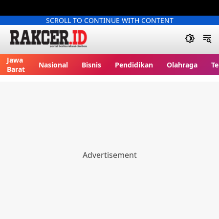
SCROLL TO CONTINUE WITH CONTENT
Jawa
Nasional
Bisnis
Pendidikan
Olahraga
Te
Barat