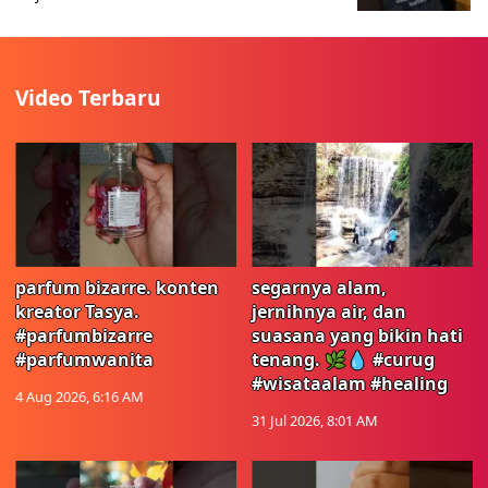
Video Terbaru
parfum bizarre. konten
segarnya alam,
kreator Tasya.
jernihnya air, dan
#parfumbizarre
suasana yang bikin hati
#parfumwanita
tenang. 🌿💧 #curug
#wisataalam #healing
4 Aug 2026, 6:16 AM
31 Jul 2026, 8:01 AM