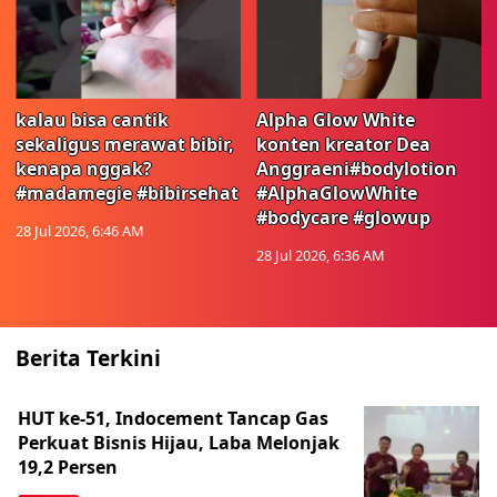
kalau bisa cantik
Alpha Glow White
sekaligus merawat bibir,
konten kreator Dea
kenapa nggak?
Anggraeni#bodylotion
#madamegie #bibirsehat
#AlphaGlowWhite
#bodycare #glowup
28 Jul 2026, 6:46 AM
28 Jul 2026, 6:36 AM
Berita Terkini
HUT ke-51, Indocement Tancap Gas
Perkuat Bisnis Hijau, Laba Melonjak
19,2 Persen