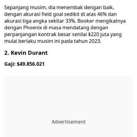
Sepanjang musim, dia menembak dengan baik,
dengan akurasi field goal sedikit di atas 46% dan
akurasi tiga angka sekitar 33%. Booker mengikatnya
dengan Phoenix di masa mendatang dengan
perpanjangan kontrak besar senilai $220 juta yang
mulai berlaku musim ini pada tahun 2023.
2. Kevin Durant
Gaji: $49.856.021