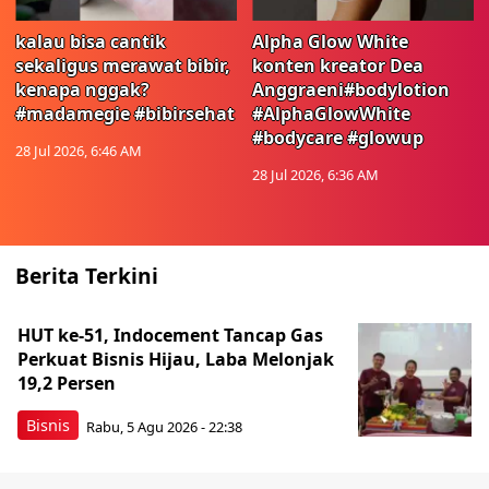
kalau bisa cantik
Alpha Glow White
sekaligus merawat bibir,
konten kreator Dea
kenapa nggak?
Anggraeni#bodylotion
#madamegie #bibirsehat
#AlphaGlowWhite
#bodycare #glowup
28 Jul 2026, 6:46 AM
28 Jul 2026, 6:36 AM
Berita Terkini
HUT ke-51, Indocement Tancap Gas
Perkuat Bisnis Hijau, Laba Melonjak
19,2 Persen
Bisnis
Rabu, 5 Agu 2026 - 22:38