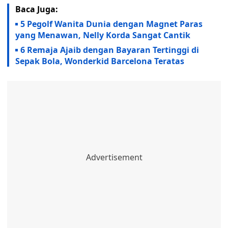
Baca Juga:
5 Pegolf Wanita Dunia dengan Magnet Paras
yang Menawan, Nelly Korda Sangat Cantik
6 Remaja Ajaib dengan Bayaran Tertinggi di
Sepak Bola, Wonderkid Barcelona Teratas