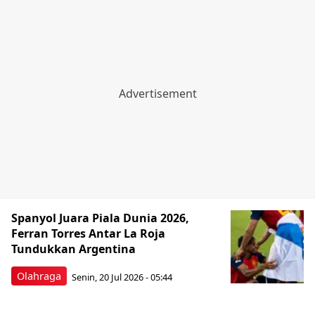
Spanyol Juara Piala Dunia 2026,
Ferran Torres Antar La Roja
Tundukkan Argentina
Olahraga
Senin, 20 Jul 2026 - 05:44