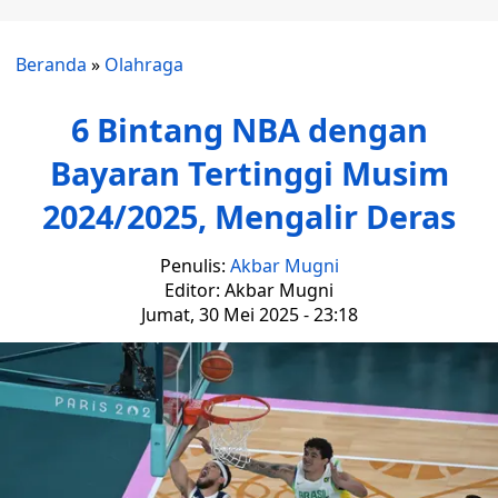
Beranda
»
Olahraga
6 Bintang NBA dengan
Bayaran Tertinggi Musim
2024/2025, Mengalir Deras
Penulis:
Akbar Mugni
Editor: Akbar Mugni
Jumat, 30 Mei 2025 - 23:18