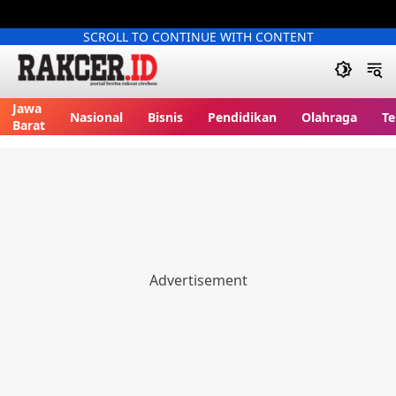
SCROLL TO CONTINUE WITH CONTENT
Jawa
Nasional
Bisnis
Pendidikan
Olahraga
Te
Barat