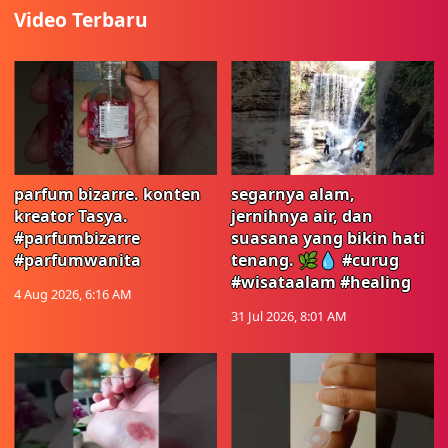
Video Terbaru
parfum bizarre. konten
segarnya alam,
kreator Tasya.
jernihnya air, dan
#parfumbizarre
suasana yang bikin hati
#parfumwanita
tenang. 🌿💧 #curug
#wisataalam #healing
4 Aug 2026, 6:16 AM
31 Jul 2026, 8:01 AM