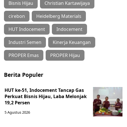
Bisnis Hijau
Christian Kartawijaya
cirebon
Heidelberg Materials
HUT Indocement
Indocement
Industri Semen
Kinerja Keuangan
PROPER Emas
PROPER Hijau
Berita Populer
HUT ke-51, Indocement Tancap Gas
Perkuat Bisnis Hijau, Laba Melonjak
19,2 Persen
5 Agustus 2026