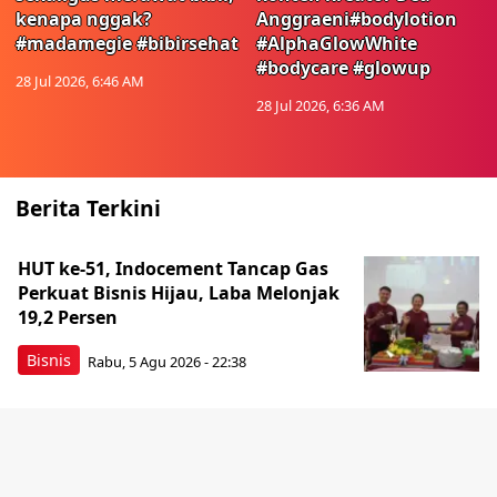
kenapa nggak?
Anggraeni#bodylotion
#madamegie #bibirsehat
#AlphaGlowWhite
#bodycare #glowup
28 Jul 2026, 6:46 AM
28 Jul 2026, 6:36 AM
Berita Terkini
HUT ke-51, Indocement Tancap Gas
Perkuat Bisnis Hijau, Laba Melonjak
19,2 Persen
Bisnis
Rabu, 5 Agu 2026 - 22:38