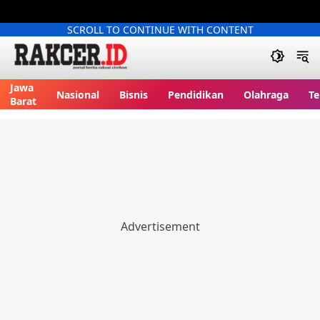
SCROLL TO CONTINUE WITH CONTENT
Jawa
Nasional
Bisnis
Pendidikan
Olahraga
Te
Barat