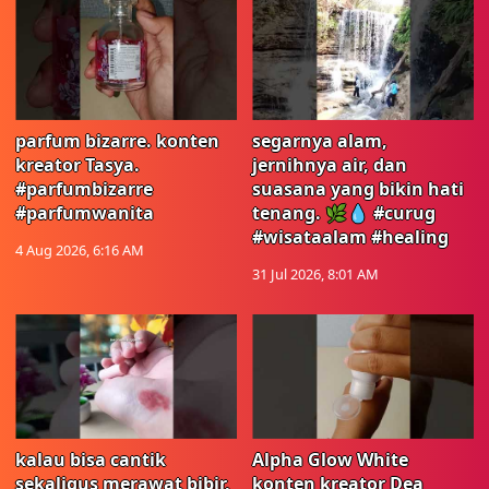
parfum bizarre. konten
segarnya alam,
kreator Tasya.
jernihnya air, dan
#parfumbizarre
suasana yang bikin hati
#parfumwanita
tenang. 🌿💧 #curug
#wisataalam #healing
4 Aug 2026, 6:16 AM
31 Jul 2026, 8:01 AM
kalau bisa cantik
Alpha Glow White
sekaligus merawat bibir,
konten kreator Dea