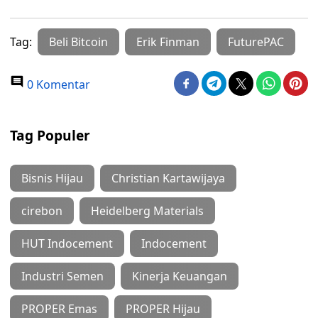
Tag:
Beli Bitcoin
Erik Finman
FuturePAC
0 Komentar
Tag Populer
Bisnis Hijau
Christian Kartawijaya
cirebon
Heidelberg Materials
HUT Indocement
Indocement
Industri Semen
Kinerja Keuangan
PROPER Emas
PROPER Hijau