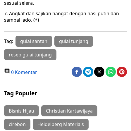
sesuai selera.
7. Angkat dan sajikan hangat dengan nasi putih dan
sambal lado.
(*)
Tag:
gulai santan
gulai tunjang
resep gulai tunjang
0 Komentar
Tag Populer
Bisnis Hijau
Christian Kartawijaya
cirebon
Heidelberg Materials