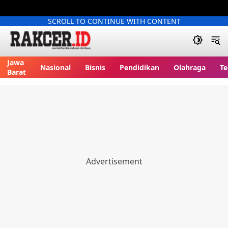
SCROLL TO CONTINUE WITH CONTENT
Jawa
Nasional
Bisnis
Pendidikan
Olahraga
Te
Barat