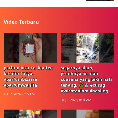
Video Terbaru
parfum bizarre. konten
segarnya alam,
kreator Tasya.
jernihnya air, dan
#parfumbizarre
suasana yang bikin hati
#parfumwanita
tenang. 🌿💧 #curug
#wisataalam #healing
4 Aug 2026, 6:16 AM
31 Jul 2026, 8:01 AM