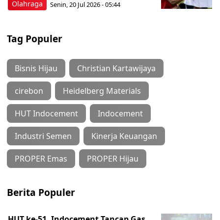
Olahraga
Senin, 20 Jul 2026 - 05:44
Tag Populer
Bisnis Hijau
Christian Kartawijaya
cirebon
Heidelberg Materials
HUT Indocement
Indocement
Industri Semen
Kinerja Keuangan
PROPER Emas
PROPER Hijau
Berita Populer
HUT ke-51, Indocement Tancap Gas