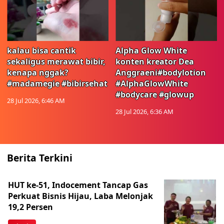
kalau bisa cantik
Alpha Glow White
sekaligus merawat bibir,
konten kreator Dea
kenapa nggak?
Anggraeni#bodylotion
#madamegie #bibirsehat
#AlphaGlowWhite
#bodycare #glowup
28 Jul 2026, 6:46 AM
28 Jul 2026, 6:36 AM
Berita Terkini
HUT ke-51, Indocement Tancap Gas
Perkuat Bisnis Hijau, Laba Melonjak
19,2 Persen