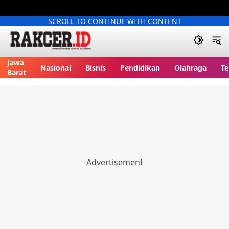
SCROLL TO CONTINUE WITH CONTENT
Jawa
Nasional
Bisnis
Pendidikan
Olahraga
Te
Barat