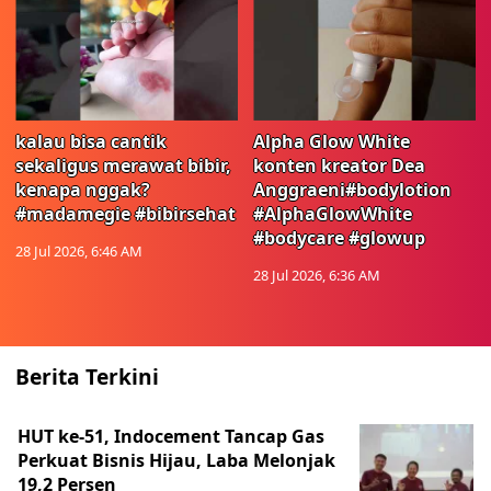
kalau bisa cantik
Alpha Glow White
sekaligus merawat bibir,
konten kreator Dea
kenapa nggak?
Anggraeni#bodylotion
#madamegie #bibirsehat
#AlphaGlowWhite
#bodycare #glowup
28 Jul 2026, 6:46 AM
28 Jul 2026, 6:36 AM
Berita Terkini
HUT ke-51, Indocement Tancap Gas
Perkuat Bisnis Hijau, Laba Melonjak
19,2 Persen