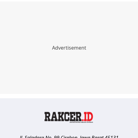
Jl. Saladara No. 99
Cirebon
,
Jawa Barat
45131