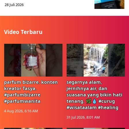
28 Juli 2026
Video Terbaru
parfum bizarre. konten
segarnya alam,
kreator Tasya.
jernihnya air, dan
#parfumbizarre
suasana yang bikin hati
#parfumwanita
tenang. 🌿💧 #curug
#wisataalam #healing
4 Aug 2026, 6:16 AM
31 Jul 2026, 8:01 AM