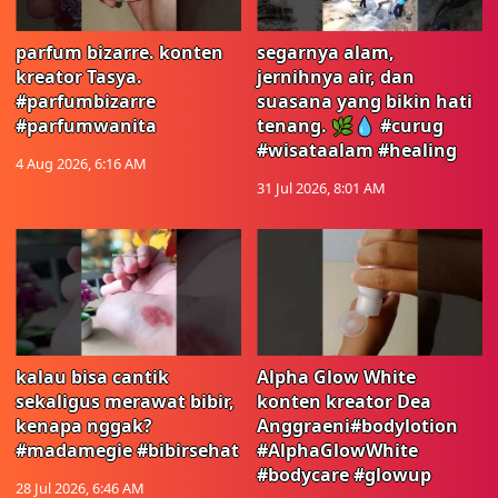
parfum bizarre. konten
segarnya alam,
kreator Tasya.
jernihnya air, dan
#parfumbizarre
suasana yang bikin hati
#parfumwanita
tenang. 🌿💧 #curug
#wisataalam #healing
4 Aug 2026, 6:16 AM
31 Jul 2026, 8:01 AM
kalau bisa cantik
Alpha Glow White
sekaligus merawat bibir,
konten kreator Dea
kenapa nggak?
Anggraeni#bodylotion
#madamegie #bibirsehat
#AlphaGlowWhite
#bodycare #glowup
28 Jul 2026, 6:46 AM