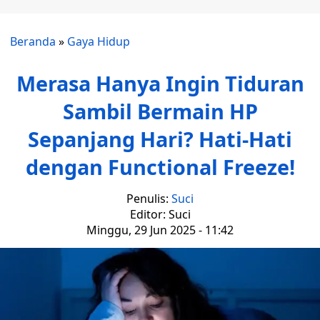
Beranda
»
Gaya Hidup
Merasa Hanya Ingin Tiduran
Sambil Bermain HP
Sepanjang Hari? Hati-Hati
dengan Functional Freeze!
Penulis:
Suci
Editor: Suci
Minggu, 29 Jun 2025 - 11:42