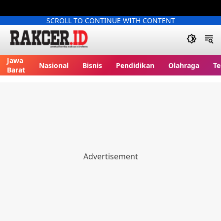
SCROLL TO CONTINUE WITH CONTENT
Jawa
Nasional
Bisnis
Pendidikan
Olahraga
Te
Barat