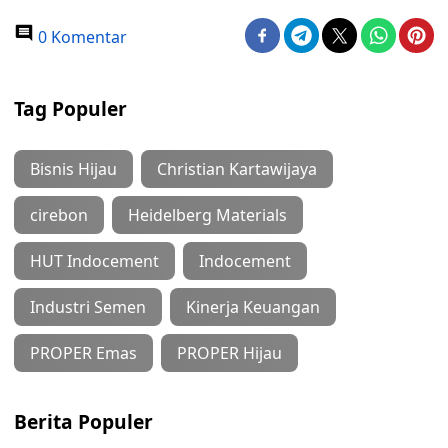
0 Komentar
Tag Populer
Bisnis Hijau
Christian Kartawijaya
cirebon
Heidelberg Materials
HUT Indocement
Indocement
Industri Semen
Kinerja Keuangan
PROPER Emas
PROPER Hijau
Berita Populer