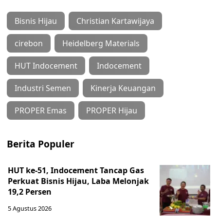
Bisnis Hijau
Christian Kartawijaya
cirebon
Heidelberg Materials
HUT Indocement
Indocement
Industri Semen
Kinerja Keuangan
PROPER Emas
PROPER Hijau
Berita Populer
HUT ke-51, Indocement Tancap Gas
Perkuat Bisnis Hijau, Laba Melonjak
19,2 Persen
5 Agustus 2026