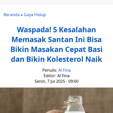
Beranda
»
Gaya Hidup
Waspada! 5 Kesalahan
Memasak Santan Ini Bisa
Bikin Masakan Cepat Basi
dan Bikin Kolesterol Naik
Penulis:
Al Fina
Editor: Al Fina
Senin, 7 Jul 2025 - 09:00