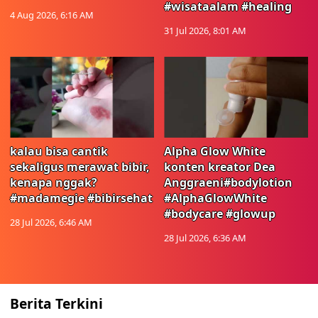
#wisataalam #healing
4 Aug 2026, 6:16 AM
31 Jul 2026, 8:01 AM
kalau bisa cantik
Alpha Glow White
sekaligus merawat bibir,
konten kreator Dea
kenapa nggak?
Anggraeni#bodylotion
#madamegie #bibirsehat
#AlphaGlowWhite
#bodycare #glowup
28 Jul 2026, 6:46 AM
28 Jul 2026, 6:36 AM
Berita Terkini