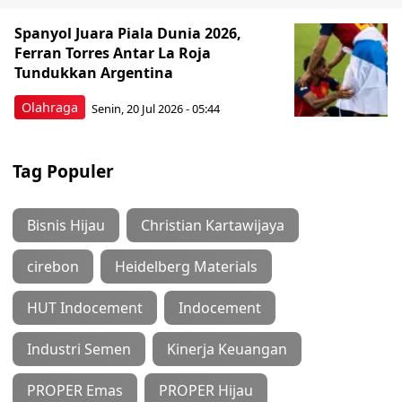
Spanyol Juara Piala Dunia 2026,
Ferran Torres Antar La Roja
Tundukkan Argentina
Olahraga
Senin, 20 Jul 2026 - 05:44
Tag Populer
Bisnis Hijau
Christian Kartawijaya
cirebon
Heidelberg Materials
HUT Indocement
Indocement
Industri Semen
Kinerja Keuangan
PROPER Emas
PROPER Hijau