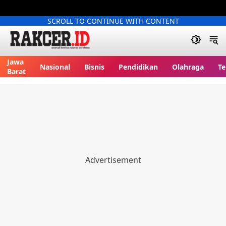
SCROLL TO CONTINUE WITH CONTENT
Jawa
Nasional
Bisnis
Pendidikan
Olahraga
Te
Barat