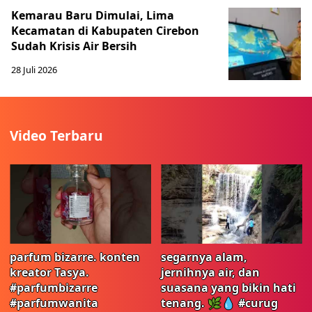
Kemarau Baru Dimulai, Lima
Kecamatan di Kabupaten Cirebon
Sudah Krisis Air Bersih
28 Juli 2026
Video Terbaru
parfum bizarre. konten
segarnya alam,
kreator Tasya.
jernihnya air, dan
#parfumbizarre
suasana yang bikin hati
#parfumwanita
tenang. 🌿💧 #curug