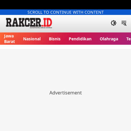
SCROLL TO CONTINUE WITH CONTENT
Jawa
Nasional
Bisnis
Pendidikan
Olahraga
Te
Barat