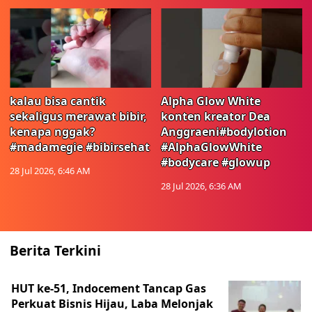
kalau bisa cantik
Alpha Glow White
sekaligus merawat bibir,
konten kreator Dea
kenapa nggak?
Anggraeni#bodylotion
#madamegie #bibirsehat
#AlphaGlowWhite
#bodycare #glowup
28 Jul 2026, 6:46 AM
28 Jul 2026, 6:36 AM
Berita Terkini
HUT ke-51, Indocement Tancap Gas
Perkuat Bisnis Hijau, Laba Melonjak