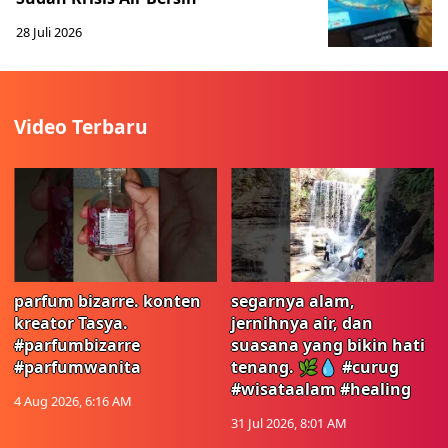
28 Juli 2026
Video Terbaru
parfum bizarre. konten
segarnya alam,
kreator Tasya.
jernihnya air, dan
#parfumbizarre
suasana yang bikin hati
#parfumwanita
tenang. 🌿💧 #curug
#wisataalam #healing
4 Aug 2026, 6:16 AM
31 Jul 2026, 8:01 AM