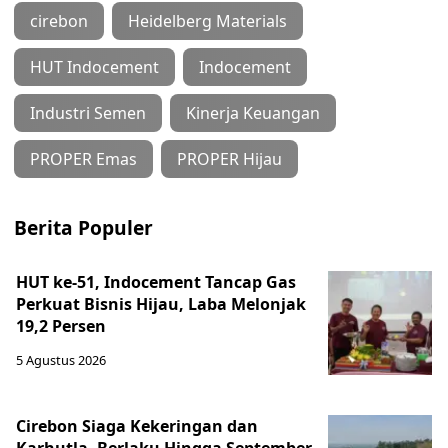
cirebon
Heidelberg Materials
HUT Indocement
Indocement
Industri Semen
Kinerja Keuangan
PROPER Emas
PROPER Hijau
Berita Populer
HUT ke-51, Indocement Tancap Gas
Perkuat Bisnis Hijau, Laba Melonjak
19,2 Persen
5 Agustus 2026
Cirebon Siaga Kekeringan dan