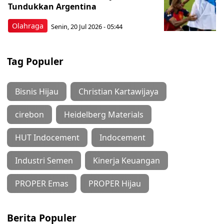
Tundukkan Argentina
Olahraga
Senin, 20 Jul 2026 - 05:44
Tag Populer
Bisnis Hijau
Christian Kartawijaya
cirebon
Heidelberg Materials
HUT Indocement
Indocement
Industri Semen
Kinerja Keuangan
PROPER Emas
PROPER Hijau
Berita Populer