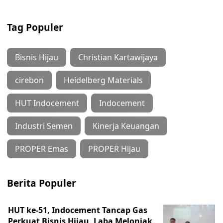
Tag Populer
Bisnis Hijau
Christian Kartawijaya
cirebon
Heidelberg Materials
HUT Indocement
Indocement
Industri Semen
Kinerja Keuangan
PROPER Emas
PROPER Hijau
Berita Populer
HUT ke-51, Indocement Tancap Gas
Perkuat Bisnis Hijau, Laba Melonjak