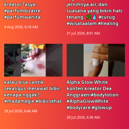
kreator Tasya.
jernihnya air, dan
#parfumbizarre
suasana yang bikin hati
#parfumwanita
tenang. 🌿💧 #curug
#wisataalam #healing
4 Aug 2026, 6:16 AM
31 Jul 2026, 8:01 AM
kalau bisa cantik
Alpha Glow White
sekaligus merawat bibir,
konten kreator Dea
kenapa nggak?
Anggraeni#bodylotion
#madamegie #bibirsehat
#AlphaGlowWhite
#bodycare #glowup
28 Jul 2026, 6:46 AM
28 Jul 2026, 6:36 AM