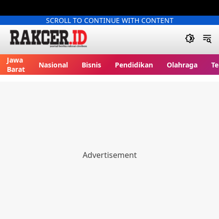
SCROLL TO CONTINUE WITH CONTENT
Jawa
Nasional
Bisnis
Pendidikan
Olahraga
Te
Barat