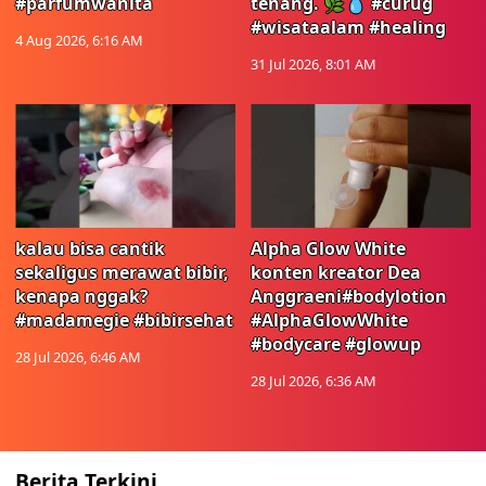
#parfumwanita
tenang. 🌿💧 #curug
#wisataalam #healing
4 Aug 2026, 6:16 AM
31 Jul 2026, 8:01 AM
kalau bisa cantik
Alpha Glow White
sekaligus merawat bibir,
konten kreator Dea
kenapa nggak?
Anggraeni#bodylotion
#madamegie #bibirsehat
#AlphaGlowWhite
#bodycare #glowup
28 Jul 2026, 6:46 AM
28 Jul 2026, 6:36 AM
Berita Terkini