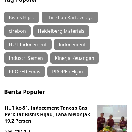
Bisnis Hijau
Christian Kartawijaya
cirebon
Heidelberg Materials
HUT Indocement
Indocement
Industri Semen
Kinerja Keuangan
PROPER Emas
PROPER Hijau
Berita Populer
HUT ke-51, Indocement Tancap Gas
Perkuat Bisnis Hijau, Laba Melonjak
19,2 Persen
5 Agustus 2026