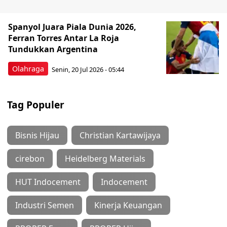
Spanyol Juara Piala Dunia 2026,
Ferran Torres Antar La Roja
Tundukkan Argentina
Olahraga
Senin, 20 Jul 2026 - 05:44
Tag Populer
Bisnis Hijau
Christian Kartawijaya
cirebon
Heidelberg Materials
HUT Indocement
Indocement
Industri Semen
Kinerja Keuangan