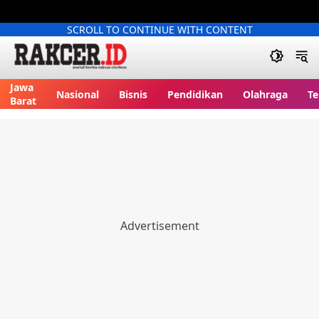
SCROLL TO CONTINUE WITH CONTENT
Jawa
Nasional
Bisnis
Pendidikan
Olahraga
Te
Barat