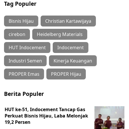
Tag Populer
Bisnis Hijau
Christian Kartawijaya
cirebon
Heidelberg Materials
HUT Indocement
Indocement
Industri Semen
Kinerja Keuangan
PROPER Emas
PROPER Hijau
Berita Populer
HUT ke-51, Indocement Tancap Gas
Perkuat Bisnis Hijau, Laba Melonjak
19,2 Persen