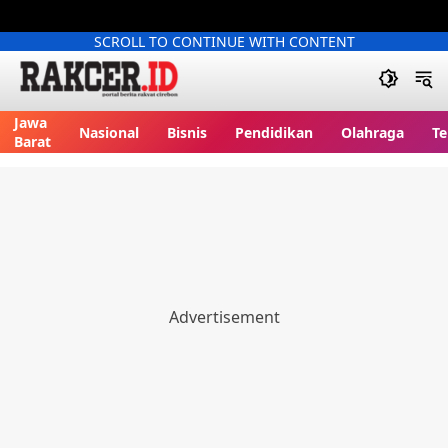
SCROLL TO CONTINUE WITH CONTENT
Jawa
Nasional
Bisnis
Pendidikan
Olahraga
Te
Barat