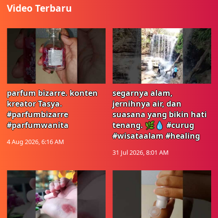
Video Terbaru
parfum bizarre. konten
segarnya alam,
kreator Tasya.
jernihnya air, dan
#parfumbizarre
suasana yang bikin hati
#parfumwanita
tenang. 🌿💧 #curug
#wisataalam #healing
4 Aug 2026, 6:16 AM
31 Jul 2026, 8:01 AM