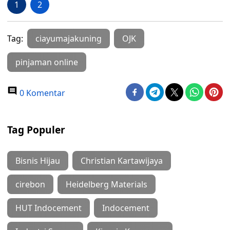
1
2
Tag:
ciayumajakuning
OJK
pinjaman online
0 Komentar
Tag Populer
Bisnis Hijau
Christian Kartawijaya
cirebon
Heidelberg Materials
HUT Indocement
Indocement