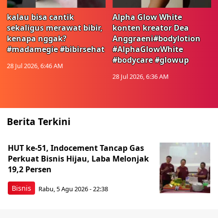
kalau bisa cantik
Alpha Glow White
sekaligus merawat bibir,
konten kreator Dea
kenapa nggak?
Anggraeni#bodylotion
#madamegie #bibirsehat
#AlphaGlowWhite
#bodycare #glowup
28 Jul 2026, 6:46 AM
28 Jul 2026, 6:36 AM
Berita Terkini
HUT ke-51, Indocement Tancap Gas
Perkuat Bisnis Hijau, Laba Melonjak
19,2 Persen
Bisnis
Rabu, 5 Agu 2026 - 22:38