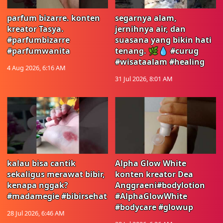
parfum bizarre. konten
segarnya alam,
kreator Tasya.
jernihnya air, dan
#parfumbizarre
suasana yang bikin hati
#parfumwanita
tenang. 🌿💧 #curug
#wisataalam #healing
4 Aug 2026, 6:16 AM
31 Jul 2026, 8:01 AM
kalau bisa cantik
Alpha Glow White
sekaligus merawat bibir,
konten kreator Dea
kenapa nggak?
Anggraeni#bodylotion
#madamegie #bibirsehat
#AlphaGlowWhite
#bodycare #glowup
28 Jul 2026, 6:46 AM