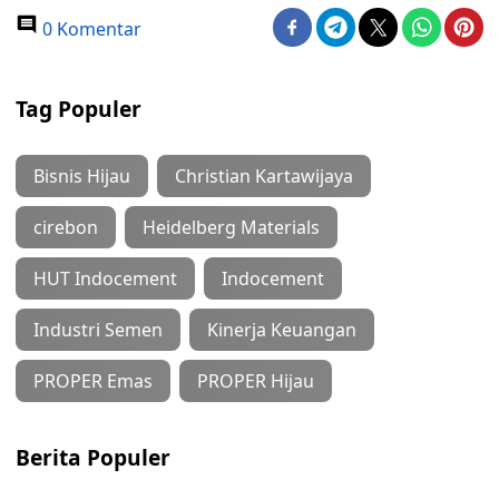
0 Komentar
Tag Populer
Bisnis Hijau
Christian Kartawijaya
cirebon
Heidelberg Materials
HUT Indocement
Indocement
Industri Semen
Kinerja Keuangan
PROPER Emas
PROPER Hijau
Berita Populer