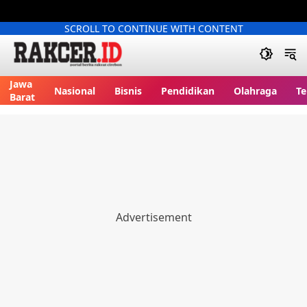
SCROLL TO CONTINUE WITH CONTENT
Jawa
Nasional
Bisnis
Pendidikan
Olahraga
Te
Barat