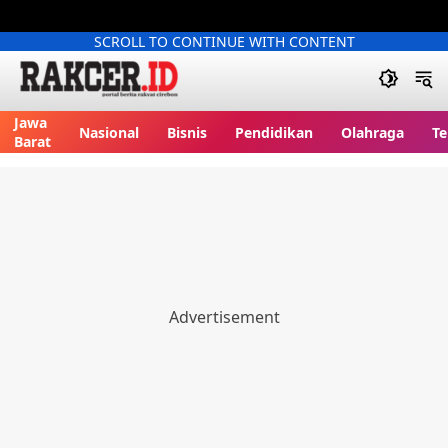
SCROLL TO CONTINUE WITH CONTENT
Jawa
Nasional
Bisnis
Pendidikan
Olahraga
Te
Barat