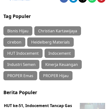
Tag Populer
Bisnis Hijau
Christian Kartawijaya
cirebon
Heidelberg Materials
HUT Indocement
Indocement
Industri Semen
Kinerja Keuangan
PROPER Emas
PROPER Hijau
Berita Populer
HUT ke-51, Indocement Tancap Gas