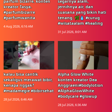
parfum bizarre. konten
segarnya alam,
kreator Tasya.
jernihnya air, dan
#parfumbizarre
suasana yang bikin hati
#parfumwanita
tenang. 🌿💧 #curug
#wisataalam #healing
4 Aug 2026, 6:16 AM
31 Jul 2026, 8:01 AM
kalau bisa cantik
Alpha Glow White
sekaligus merawat bibir,
konten kreator Dea
kenapa nggak?
Anggraeni#bodylotion
#madamegie #bibirsehat
#AlphaGlowWhite
#bodycare #glowup
28 Jul 2026, 6:46 AM
28 Jul 2026, 6:36 AM