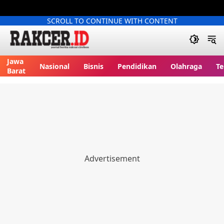
SCROLL TO CONTINUE WITH CONTENT
Jawa
Nasional
Bisnis
Pendidikan
Olahraga
Te
Barat