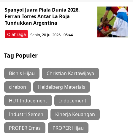
Spanyol Juara Piala Dunia 2026,
Ferran Torres Antar La Roja
Tundukkan Argentina
Olahraga
Senin, 20 Jul 2026 - 05:44
Tag Populer
Bisnis Hijau
Christian Kartawijaya
cirebon
Heidelberg Materials
HUT Indocement
Indocement
Industri Semen
Kinerja Keuangan
PROPER Emas
PROPER Hijau