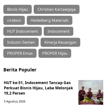
Bisnis Hijau
Christian Kartawijaya
cirebon
Heidelberg Materials
HUT Indocement
Indocement
Industri Semen
Kinerja Keuangan
PROPER Emas
PROPER Hijau
Berita Populer
HUT ke-51, Indocement Tancap Gas
Perkuat Bisnis Hijau, Laba Melonjak
19,2 Persen
5 Agustus 2026