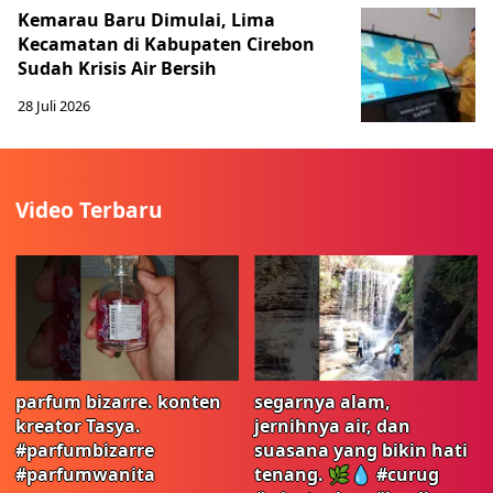
Kemarau Baru Dimulai, Lima
Kecamatan di Kabupaten Cirebon
Sudah Krisis Air Bersih
28 Juli 2026
Video Terbaru
parfum bizarre. konten
segarnya alam,
kreator Tasya.
jernihnya air, dan
#parfumbizarre
suasana yang bikin hati
#parfumwanita
tenang. 🌿💧 #curug