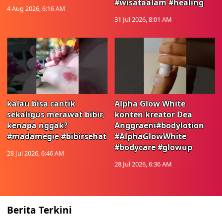
#wisataalam #healing
4 Aug 2026, 6:16 AM
31 Jul 2026, 8:01 AM
kalau bisa cantik
Alpha Glow White
sekaligus merawat bibir,
konten kreator Dea
kenapa nggak?
Anggraeni#bodylotion
#madamegie #bibirsehat
#AlphaGlowWhite
#bodycare #glowup
28 Jul 2026, 6:46 AM
28 Jul 2026, 6:36 AM
Berita Terkini