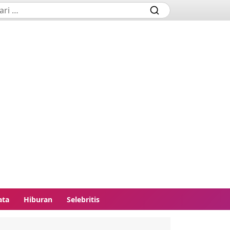
ata
Hiburan
Selebritis