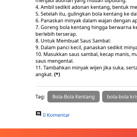
menjadi adonan yang mudah dipulung.
Ambil sedikit adonan kentang, bentuk men
Setelah itu, gulingkan bola kentang ke da
Panaskan minyak dalam wajan dengan ap
Goreng bola kentang hingga berwarna ke
berlebih terserap.
Untuk Membuat Saus Sambal:
Dalam panci kecil, panaskan sedikit min
Masukkan saus sambal, kecap manis, mad
saus mengental.
Tambahkan minyak wijen jika suka, sert
angkat.
(*)
Tag:
Bola-Bola Kentang
bola-bola kri
0 Komentar