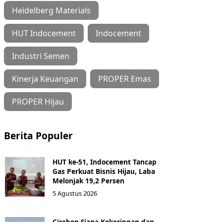
Heidelberg Materials
HUT Indocement
Indocement
Industri Semen
Kinerja Keuangan
PROPER Emas
PROPER Hijau
Berita Populer
HUT ke-51, Indocement Tancap
Gas Perkuat Bisnis Hijau, Laba
Melonjak 19,2 Persen
5 Agustus 2026
Cirebon Siaga Kekeringan dan