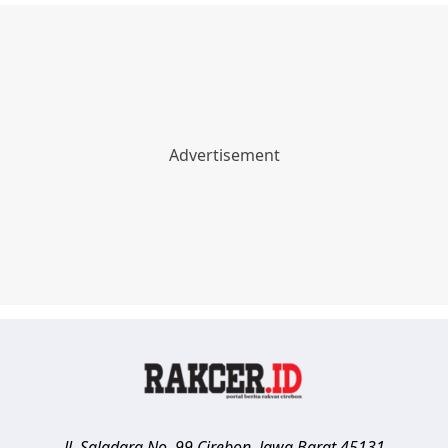
Jl. Saladara No. 99
Cirebon
,
Jawa Barat
45131