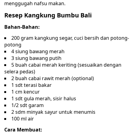
menggugah nafsu makan.
Resep Kangkung Bumbu Bali
Bahan-Bahan:
200 gram kangkung segar, cuci bersih dan potong-
potong
4 siung bawang merah
3 siung bawang putih
5 buah cabai merah keriting (sesuaikan dengan
selera pedas)
2 buah cabai rawit merah (optional)
1 sdt terasi bakar
1 cm kencur
1 sdt gula merah, sisir halus
1/2 sdt garam
2 sdm minyak sayur untuk menumis
100 ml air
Cara Membuat: