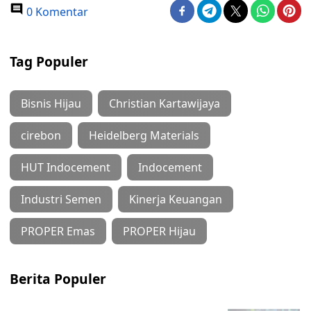
0 Komentar
Tag Populer
Bisnis Hijau
Christian Kartawijaya
cirebon
Heidelberg Materials
HUT Indocement
Indocement
Industri Semen
Kinerja Keuangan
PROPER Emas
PROPER Hijau
Berita Populer