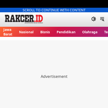
SCROLL TO CONTINUE WITH CONTENT
Jawa
Nasional
Bisnis
Pendidikan
Olahraga
Te
Barat