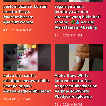
parfum bizarre. konten
segarnya alam,
kreator Tasya.
jernihnya air, dan
#parfumbizarre
suasana yang bikin hati
#parfumwanita
tenang. 🌿💧 #curug
#wisataalam #healing
4 Aug 2026, 6:16 AM
31 Jul 2026, 8:01 AM
kalau bisa cantik
Alpha Glow White
sekaligus merawat bibir,
konten kreator Dea
kenapa nggak?
Anggraeni#bodylotion
#madamegie #bibirsehat
#AlphaGlowWhite
#bodycare #glowup
28 Jul 2026, 6:46 AM
28 Jul 2026, 6:36 AM