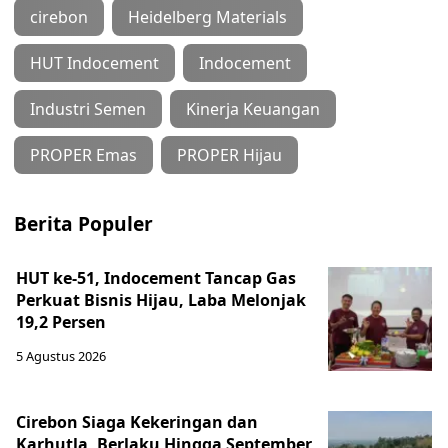
cirebon
Heidelberg Materials
HUT Indocement
Indocement
Industri Semen
Kinerja Keuangan
PROPER Emas
PROPER Hijau
Berita Populer
HUT ke-51, Indocement Tancap Gas
Perkuat Bisnis Hijau, Laba Melonjak
19,2 Persen
5 Agustus 2026
Cirebon Siaga Kekeringan dan
Karhutla, Berlaku Hingga September