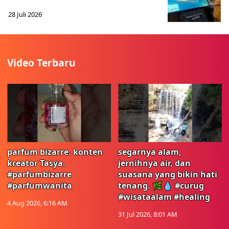
28 Juli 2026
Video Terbaru
parfum bizarre. konten
segarnya alam,
kreator Tasya.
jernihnya air, dan
#parfumbizarre
suasana yang bikin hati
#parfumwanita
tenang. 🌿💧 #curug
#wisataalam #healing
4 Aug 2026, 6:16 AM
31 Jul 2026, 8:01 AM