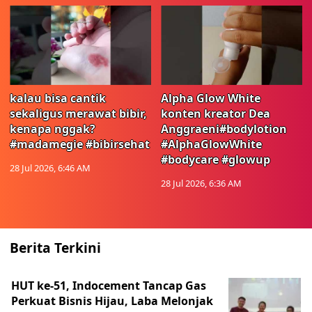
kalau bisa cantik
Alpha Glow White
sekaligus merawat bibir,
konten kreator Dea
kenapa nggak?
Anggraeni#bodylotion
#madamegie #bibirsehat
#AlphaGlowWhite
#bodycare #glowup
28 Jul 2026, 6:46 AM
28 Jul 2026, 6:36 AM
Berita Terkini
HUT ke-51, Indocement Tancap Gas
Perkuat Bisnis Hijau, Laba Melonjak