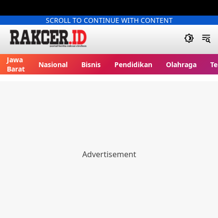
SCROLL TO CONTINUE WITH CONTENT
Jawa
Nasional
Bisnis
Pendidikan
Olahraga
Te
Barat