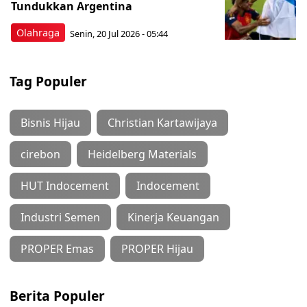
Tundukkan Argentina
Olahraga
Senin, 20 Jul 2026 - 05:44
Tag Populer
Bisnis Hijau
Christian Kartawijaya
cirebon
Heidelberg Materials
HUT Indocement
Indocement
Industri Semen
Kinerja Keuangan
PROPER Emas
PROPER Hijau
Berita Populer